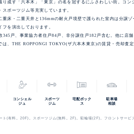
織り成す「六本木」「東京」の名を冠するにふさわしい街。コン
・スポーツジム等充実しています。
二重床・二重天井と136mmの耐火戸境壁で護られた室内は分譲
イフを演出しております。
数345戸、事業協力者住戸84戸、非分譲住戸182戸含む。他に店舗
、THE ROPPONGI TOKYO(ザ六本木東京)の賃貸・売却
コンシェル
スポーツ
宅配ボック
駐車場
ジュ
ジム
ス
相談
ト(有料。20F)。スポーツジム(無料。2F)。駐輪場(2F)。フロントサー