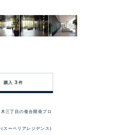
3
購入
件
六本木三丁目の複合開発プロ
(スーペリアレジデンス)