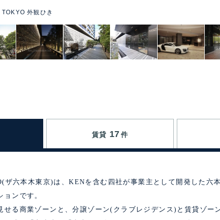
I TOKYO 外観ひき
17
賃貸
件
TOKYO(ザ六本木東京)は、KENを含む四社が事業主として開発した
ションです。
見せる商業ゾーンと、分譲ゾーン(クラブレジデンス)と賃貸ゾーン