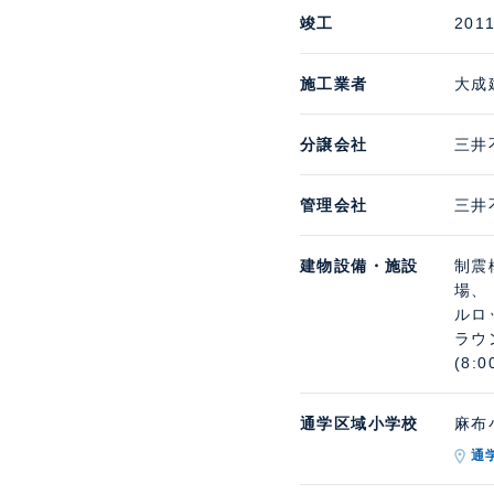
竣工
201
施工業者
大成
分譲会社
三井
管理会社
三井
建物設備・施設
制震
場、
ルロ
ラウ
(8:
通学区域小学校
麻布小
通