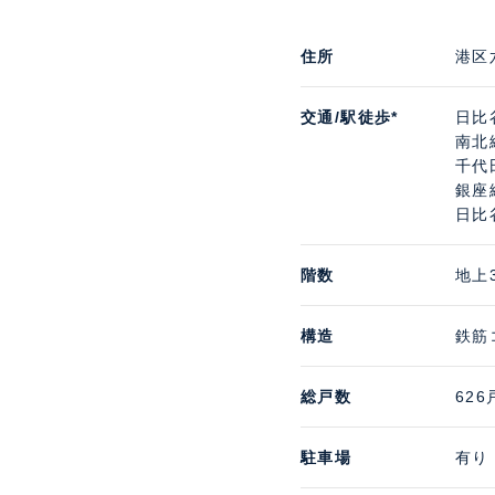
住所
港区
交通/駅徒歩*
日比
南北
千代
銀座
日比
階数
地上
構造
鉄筋
総戸数
626
駐車場
有り 