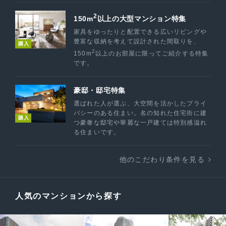
2
150m
以上の大型マンション特集
家具をゆったりと配置できる広いリビングや
豊富な収納を考えて設計された間取りを、
購入
2
150m
以上のお部屋に限ってご紹介する特集
です。
豪邸・邸宅特集
選ばれた人が選ぶ、大空間を活かしたプライ
バシーのある住まい。名の知れた住宅街に建
購入
つ豪奢な邸宅や華麗な一戸建ては特別感溢れ
る住まいです。
他のこだわり条件を見る
人気のマンションから探す