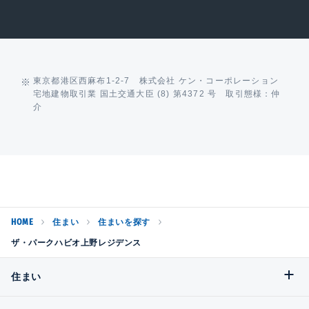
東京都港区西麻布1-2-7 株式会社 ケン・コーポレーション
宅地建物取引業 国土交通大臣 (8) 第4372 号 取引態様：仲
介
HOME
住まい
住まいを探す
ザ・パークハビオ上野レジデンス
住まい