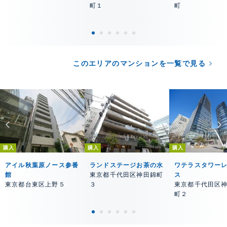
町１
町
このエリアのマンションを一覧で見る
購入
購入
購入
アイル秋葉原ノース参番
ランドステージお茶の水
ワテラスタワー
館
東京都千代田区神田錦町
ス
東京都台東区上野５
３
東京都千代田区
町２