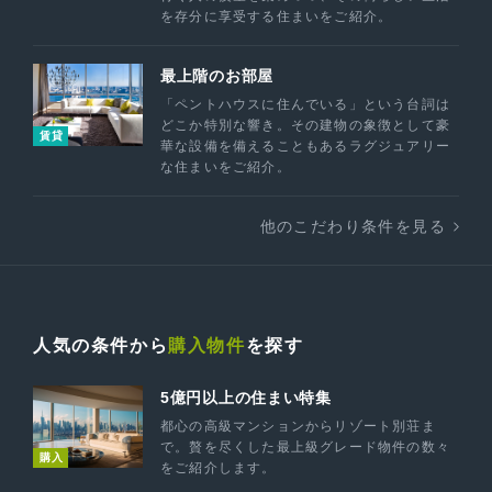
を存分に享受する住まいをご紹介。
最上階のお部屋
「ペントハウスに住んでいる」という台詞は
どこか特別な響き。その建物の象徴として豪
賃貸
華な設備を備えることもあるラグジュアリー
な住まいをご紹介。
他のこだわり条件を見る
人気の条件から
購入物件
を探す
5億円以上の住まい特集
都心の高級マンションからリゾート別荘ま
で。贅を尽くした最上級グレード物件の数々
購入
をご紹介します。