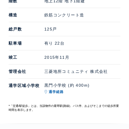
階数
地上12階 地下1階建
構造
鉄筋コンクリート造
総戸数
125戸
駐車場
有り 22台
竣工
2015年11月
管理会社
三菱地所コミュニティ 株式会社
黒門小学校 (約 400m)
通学区域小学校
通学経路
*「交通/駅徒歩」とは、当該物件の最寄駅(路線)、バス停、およびそこまでの徒歩所要
時間を表示します。