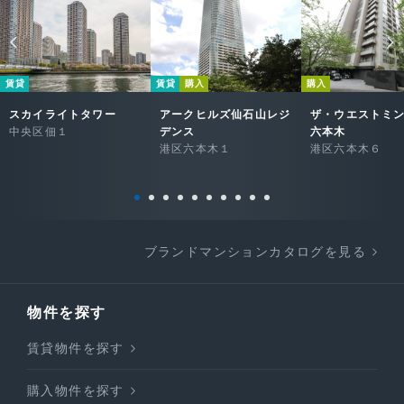
賃貸
賃貸
購入
購入
スカイライトタワー
アークヒルズ仙石山レジ
ザ・ウエストミ
中央区佃１
デンス
六本木
港区六本木１
港区六本木６
ブランドマンションカタログを見る
物件を探す
賃貸物件を探す
購入物件を探す