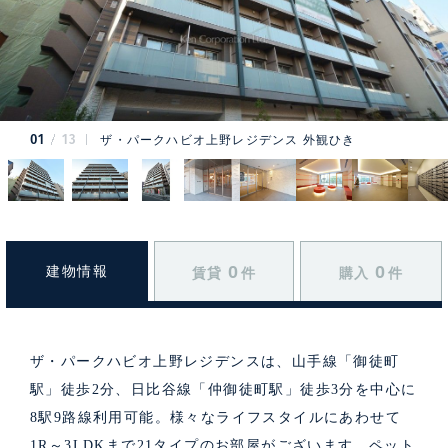
01
13
ザ・パークハビオ上野レジデンス 外観ひき
0
0
建物情報
賃貸
件
購入
件
ザ・パークハビオ上野レジデンスは、山手線「御徒町
駅」徒歩2分、日比谷線「仲御徒町駅」徒歩3分を中心に
8駅9路線利用可能。様々なライフスタイルにあわせて
1R～3LDKまで21タイプのお部屋がございます。ペット