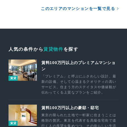
このエリアのマンションを一覧で見る
人気の条件から
賃貸物件
を探す
賃料100万円以上のプレミアムマンショ
ン
「プレミアム」と呼ぶにふさわしい設計、最
賃貸
新の設備、そして心温まるクオリティの高い
サービス。住まう方のステイタスや価値観が
伝わってくる上質なプランをご紹介。
賃料100万円以上の豪邸・邸宅
東京の限られた土地で一軒家に住まうことは
格別の贅沢。東京を代表する高級住宅街で道
賃貸
行く人の羨望を集めつつ、その街らしい生活