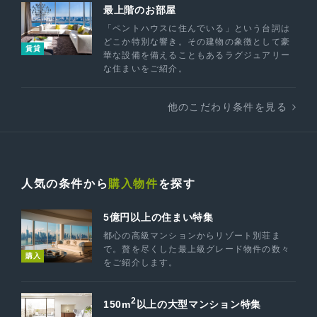
最上階のお部屋
「ペントハウスに住んでいる」という台詞は
どこか特別な響き。その建物の象徴として豪
賃貸
華な設備を備えることもあるラグジュアリー
な住まいをご紹介。
他のこだわり条件を見る
人気の条件から
購入物件
を探す
5億円以上の住まい特集
都心の高級マンションからリゾート別荘ま
で。贅を尽くした最上級グレード物件の数々
購入
をご紹介します。
2
150m
以上の大型マンション特集