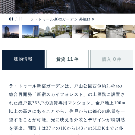
01
11
ラ・トゥール新宿ガーデン 外観ひき
11
0
建物情報
賃貸
件
購入
件
ラ・トゥール新宿ガーデンは、戸山公園西側約2.4haの
総合再開発「新宿スカイフォレスト」の上層階に設置さ
れた総戸数363戸の賃貸専用マンション。全戸地上100m
以上の高さにあることから、住戸からは都心の絶景を一
望することが可能。光に映える外装とデザインが特別感
を演出。間取りは37㎡の1Kから143㎡の3LDKまでと多