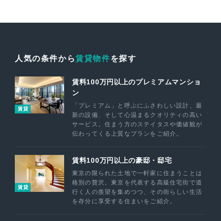
人気の条件から
賃貸物件
を探す
賃料100万円以上のプレミアムマンショ
ン
「プレミアム」と呼ぶにふさわしい設計、最
賃貸
新の設備、そして心温まるクオリティの高い
サービス。住まう方のステイタスや価値観が
伝わってくる上質なプランをご紹介。
賃料100万円以上の豪邸・邸宅
東京の限られた土地で一軒家に住まうことは
格別の贅沢。東京を代表する高級住宅街で道
賃貸
行く人の羨望を集めつつ、その街らしい生活
を存分に享受する住まいをご紹介。