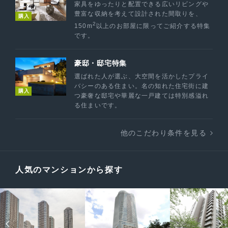
家具をゆったりと配置できる広いリビングや
豊富な収納を考えて設計された間取りを、
購入
2
150m
以上のお部屋に限ってご紹介する特集
です。
豪邸・邸宅特集
選ばれた人が選ぶ、大空間を活かしたプライ
バシーのある住まい。名の知れた住宅街に建
購入
つ豪奢な邸宅や華麗な一戸建ては特別感溢れ
る住まいです。
他のこだわり条件を見る
人気のマンションから探す