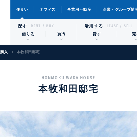
住まい
オフィス
事業用不動産
企業・グループ情
探す
活用する
RENT / BUY
LEASE / SELL
借りる
買う
貸す
売
宅購入
本牧和田邸宅
HONMOKU WADA HOUSE
本牧和田邸宅