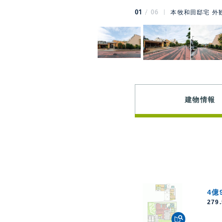
01
06
本牧和田邸宅 外
建物情報
4億
279