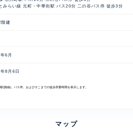
とみらい線 元町・中華街駅 バス20分 二の谷バス停 徒歩3分
2階建
0年6月
6年8月6日
寄駅(路線)、バス停、およびそこまでの徒歩所要時間を表示します。
マップ