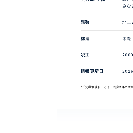
みな
階数
地上
構造
木造
竣工
200
情報更新日
202
*「交通/駅徒歩」とは、当該物件の最