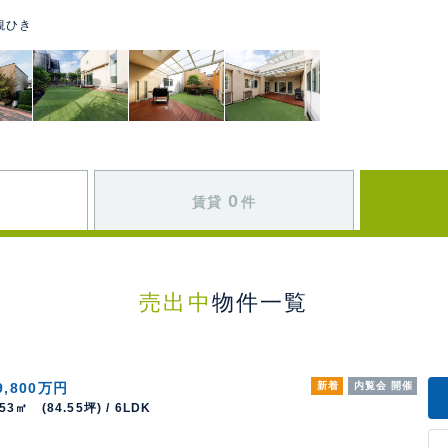
観ひき
0
賃貸
件
売出中
物件一覧
9,800万円
新着
内覧会 開催
.53㎡ (84.55坪) / 6LDK