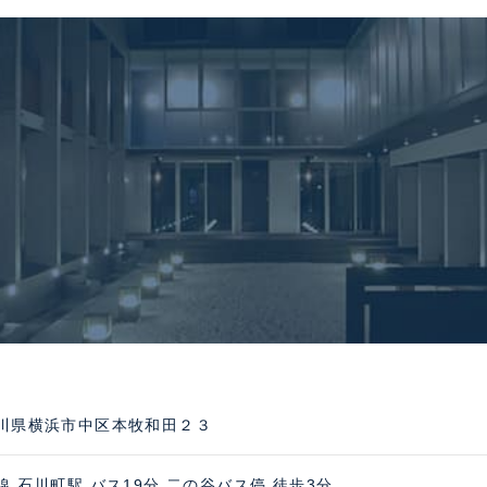
川県横浜市中区本牧和田２３
線 石川町駅 バス19分 二の谷バス停 徒歩3分