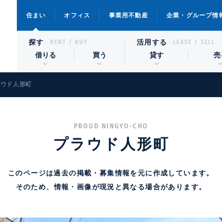
住まい
オフィス
事業用不動産
企業・グループ情
探す
活用する
RENT / BUY
LEASE / SELL
借りる
買う
貸す
売
ラウド人形町
PROUD NINGYO-CHO
プラウド人形町
このページは過去の掲載・募集情報を元に作成しています。
そのため、情報・画像が現況と異なる場合があります。