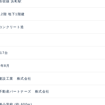
新宿線 浜町駅
12階 地下1階建
コンクリート造
17台
6年8月
建設工業 株式会社
不動産パートナーズ 株式会社
小学校 (約 600m)