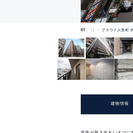
01
13
プラウド人形町 
建物情報
皇族が新入生あいさつに