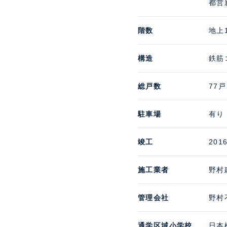
都営
階数
地上
構造
鉄筋
総戸数
77戸
駐車場
有り 
竣工
201
施工業者
野村
管理会社
野村
通学区域小学校
日本橋