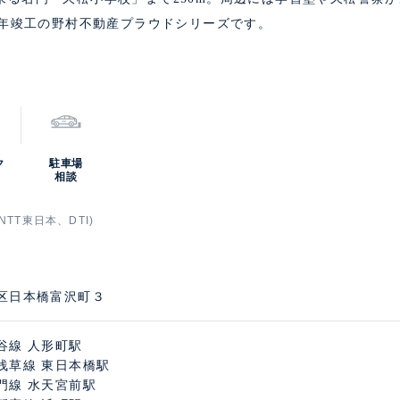
6年竣工の野村不動産プラウドシリーズです。
ク
駐車場
相談
TT東日本、DTI)
区日本橋富沢町３
谷線 人形町駅
浅草線 東日本橋駅
門線 水天宮前駅