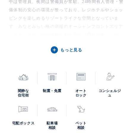
中は管理員、夜間は警備員が常駐。24時間有人管理・警
備体制の安心の環境が整っており、レジホテルやショッ
ピングを楽しめるリゾートライクな空間となっていま
す。みなとみらい橋の南端のオーシャンフロントエリア
にあることから眺望良好なお部屋のご用意が多くござい
ます。安全性・機能性・快適性を兼ね備えた住環境とな
もっと見る
っています。屋上からは東京湾を見渡すこともでき、
「ブルーハーバー」という名のとおりの横浜みなとみら
いを過ごせる住まいです。西側の60、61街区にはケン・
コーポレーションの運営する大型の音楽専用アリーナや
ホテル、オフィス、展示施設が2023年ごろに完成予定で
閑静な
制震・免震
オート
コンシェルジ
す。
住宅街
ロック
ュ
ＢＬＵＥ ＨＡＲＢＯＲ ＴＯＷＥＲ みなとみらい
(ブルーハーバータワーみなとみらい)の中古住宅購入・
賃貸・売却査定などのご相談は、高級不動産の取扱いに
宅配ボックス
駐車場
ペット
特化したケン・コーポレーションにお任せください。担
相談
相談