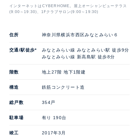
当は横浜支店です。ＢＬＵＥ ＨＡＲＢＯＲ ＴＯＷＥ
インターネットはCYBERHOME。屋上オーシャンビューテラス
Ｒ みなとみらい (ブルーハーバータワーみなとみらい)
(9:00～19:30)、1Fクラブサロン(9:00～19:30)
の募集（貸す・売る）に際しての価格・賃料などお気軽
にご連絡いただければ幸いです。
住所
神奈川県横浜市西区みなとみらい６
交通/駅徒歩*
みなとみらい線 みなとみらい駅 徒歩9分
みなとみらい線 新高島駅 徒歩8分
階数
地上27階 地下1階建
構造
鉄筋コンクリート造
総戸数
354戸
駐車場
有り 190台
竣工
2017年3月