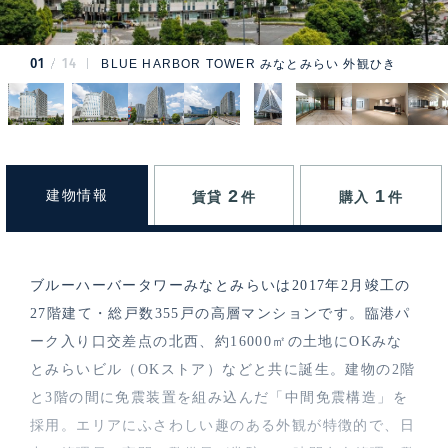
01
14
BLUE HARBOR TOWER みなとみらい 外観ひき
2
1
建物情報
賃貸
件
購入
件
ブルーハーバータワーみなとみらいは2017年2月竣工の
27階建て・総戸数355戸の高層マンションです。臨港パ
ーク入り口交差点の北西、約16000㎡の土地にOKみな
とみらいビル（OKストア）などと共に誕生。建物の2階
と3階の間に免震装置を組み込んだ「中間免震構造」を
採用。エリアにふさわしい趣のある外観が特徴的で、日