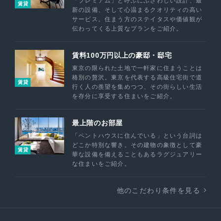
「プレミアム」と呼ぶにふさわしい設計、最
賃貸
新の設備、そして心温まるクオリティの高い
サービス。住まう方のステイタスや価値観が
伝わってくる上質なプランをご紹介。
賃料100万円以上の豪邸・邸宅
東京の限られた土地で一軒家に住まうことは
格別の贅沢。東京を代表する高級住宅街で道
賃貸
行く人の羨望を集めつつ、その街らしい生活
を存分に享受する住まいをご紹介。
最上階のお部屋
「ペントハウスに住んでいる」という台詞は
どこか特別な響き。その建物の象徴として豪
賃貸
華な設備を備えることもあるラグジュアリー
な住まいをご紹介。
他のこだわり条件を見る