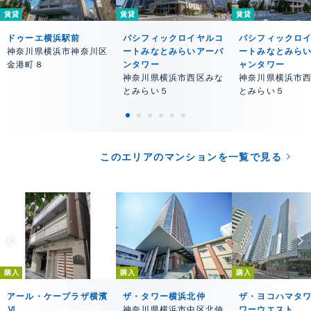
賃貸
賃貸
賃貸
ドゥーエ横浜駅前
パシフィックロイヤルコ
パシフィックロ
神奈川県横浜市神奈川区
ートみなとみらいアーバ
ートみなとみら
金港町８
ンタワー
ャンタワー
神奈川県横浜市西区みな
神奈川県横浜市
とみらい５
とみらい５
このエリアのマンションを一覧で見る
購入
購入
購入
アール・ケープラザ横濱
ザ・タワー横浜北仲
ザ・ヨコハマタワ
Ⅵ
神奈川県横浜市中区北仲
ワーウエスト