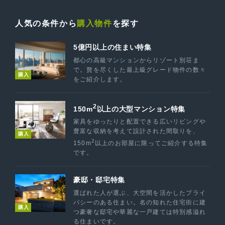
人気の条件から
購入物件
を探す
5億円以上の住まい特集
都心の高級マンションからリゾート別荘ま
で。贅を尽くした最上級グレード物件の数々
購入
をご紹介します。
2
150m
以上の大型マンション特集
家具をゆったりと配置できる広いリビングや
豊富な収納を考えて設計された間取りを、
購入
2
150m
以上のお部屋に限ってご紹介する特集
です。
豪邸・邸宅特集
選ばれた人が選ぶ、大空間を活かしたプライ
バシーのある住まい。名の知れた住宅街に建
購入
つ豪奢な邸宅や華麗な一戸建ては特別感溢れ
る住まいです。