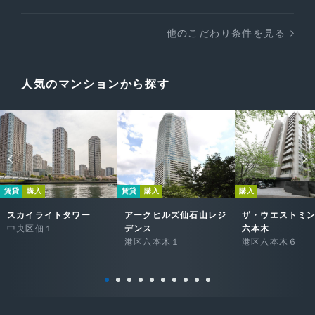
他のこだわり条件を見る
人気のマンションから探す
賃貸
購入
賃貸
購入
購入
スカイライトタワー
アークヒルズ仙石山レジ
ザ・ウエストミ
中央区佃１
デンス
六本木
港区六本木１
港区六本木６