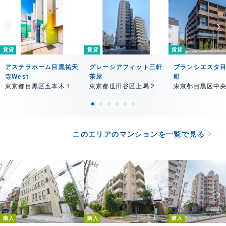
賃貸
賃貸
賃貸
アステラホーム目黒祐天
グレーシアフィット三軒
ブランシエスタ
寺West
茶屋
町
東京都目黒区五本木１
東京都世田谷区上馬２
東京都目黒区中
このエリアのマンションを一覧で見る
購入
購入
購入