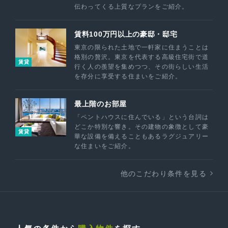
伝わってくる上質なプランをご紹介。
賃料100万円以上の豪邸・邸宅
東京の限られた土地で一軒家に住まうことは
格別の贅沢。東京を代表する高級住宅街で道
賃貸
行く人の羨望を集めつつ、その街らしい生活
を存分に享受する住まいをご紹介。
最上階のお部屋
「ペントハウスに住んでいる」という台詞は
どこか特別な響き。その建物の象徴として豪
賃貸
華な設備を備えることもあるラグジュアリー
な住まいをご紹介。
他のこだわり条件を見る