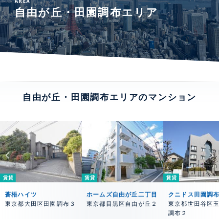
AREA
自由が丘・田園調布エリア
自由が丘・田園調布エリアのマンション
賃貸
賃貸
賃貸
蒼梧ハイツ
ホームズ自由が丘二丁目
クニドス田園調
東京都大田区田園調布３
東京都目黒区自由が丘２
東京都世田谷区
調布２