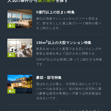
人気の条件から
購入物件
を探す
5億円以上の住まい特集
都心の高級マンションからリゾート別荘ま
で。贅を尽くした最上級グレード物件の数々
購入
をご紹介します。
2
150m
以上の大型マンション特集
家具をゆったりと配置できる広いリビングや
豊富な収納を考えて設計された間取りを、
購入
2
150m
以上のお部屋に限ってご紹介する特集
です。
豪邸・邸宅特集
選ばれた人が選ぶ、大空間を活かしたプライ
バシーのある住まい。名の知れた住宅街に建
購入
つ豪奢な邸宅や華麗な一戸建ては特別感溢れ
る住まいです。