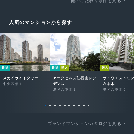
他のこだわり条件を見る
人気のマンションから探す
賃貸
賃貸
購入
購入
スカイライトタワー
アークヒルズ仙石山レジ
ザ・ウエストミ
中央区佃１
デンス
六本木
港区六本木１
港区六本木６
ブランドマンションカタログを見る