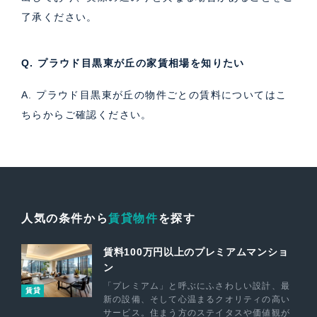
了承ください。
Q. プラウド目黒東が丘の家賃相場を知りたい
A. プラウド目黒東が丘の物件ごとの賃料については
こ
ちら
からご確認ください。
人気の条件から
賃貸物件
を探す
賃料100万円以上のプレミアムマンショ
ン
「プレミアム」と呼ぶにふさわしい設計、最
賃貸
新の設備、そして心温まるクオリティの高い
サービス。住まう方のステイタスや価値観が