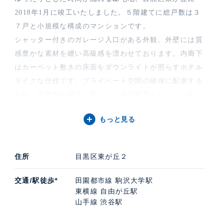
2018年1月に竣工いたしました。５階建てに総戸数は３
７戸と小規模な構成のマンションです。
シャッター付きのガレージ入口がある外観、外壁には質
感豊かな素材を纏い高級感を漂わせております。内廊下
はカーペット敷きの床面をダウンライトが照らすホテル
ライクな仕様です。プライベート空間の確保に配慮する
ため、居室窓が廊下に面しない住戸配置となっていま
す。間取りは2LDK～3LDKで主にディンクスやファミ
もっと見る
リー向けのプランとなっております。「お客様が常に中
心」のコンセプト、「世界一の時間」を過ごし、そこに
住まうことを「誇り」に感じるマンションブランド「プ
住所
目黒区東が丘２
ラウド」の一作です。
プラウド目黒東が丘の中古住宅購入・賃貸・売却査定な
交通/駅徒歩*
田園都市線 駒沢大学駅
どのご相談は、高級不動産の取扱いに特化したケン・コ
東横線 自由が丘駅
山手線 渋谷駅
ーポレーションにお任せください。担当は自由が丘支店
です。プラウド目黒東が丘の募集（貸す・売る）に際し