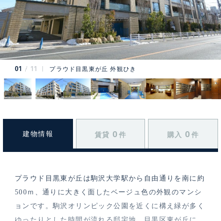
01
11
プラウド目黒東が丘 外観ひき
0
0
建物情報
賃貸
件
購入
件
プラウド目黒東が丘は駒沢大学駅から自由通りを南に約
500ｍ、通りに大きく面したベージュ色の外観のマンシ
ョンです。駒沢オリンピック公園を近くに構え緑が多く
ゆったりとした時間が流れる邸宅地、目黒区東が丘に