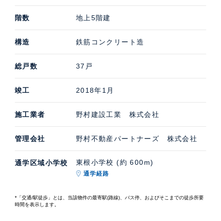
ての価格・賃料などお気軽にご連絡いただければ幸いで
階数
地上5階建
す。
構造
鉄筋コンクリート造
総戸数
37戸
竣工
2018年1月
施工業者
野村建設工業 株式会社
管理会社
野村不動産パートナーズ 株式会社
東根小学校 (約 600m)
通学区域小学校
通学経路
*「交通/駅徒歩」とは、当該物件の最寄駅(路線)、バス停、およびそこまでの徒歩所要
時間を表示します。