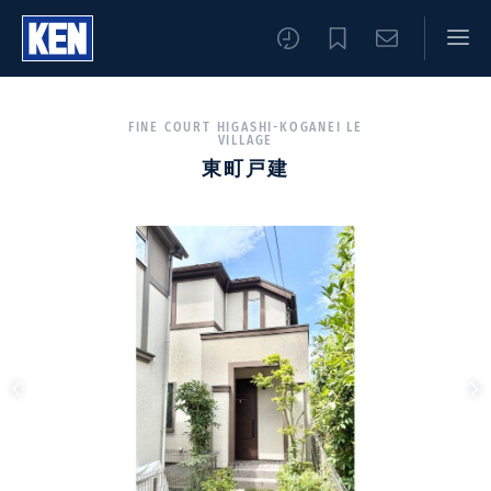
FINE COURT HIGASHI-KOGANEI LE
VILLAGE
東町戸建