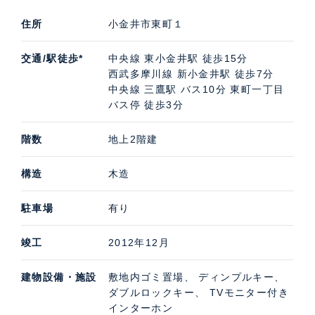
住所
小金井市東町１
交通/駅徒歩*
中央線 東小金井駅 徒歩15分
西武多摩川線 新小金井駅 徒歩7分
中央線 三鷹駅 バス10分 東町一丁目
バス停 徒歩3分
階数
地上2階建
構造
木造
駐車場
有り
竣工
2012年12月
建物設備・施設
敷地内ゴミ置場、 ディンプルキー、
ダブルロックキー、 TVモニター付き
インターホン