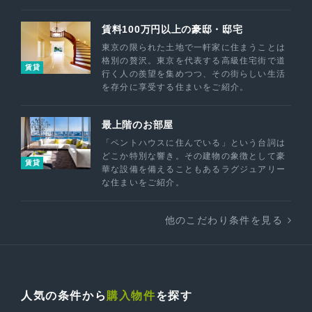
賃料100万円以上の豪邸・邸宅
東京の限られた土地で一軒家に住まうことは
格別の贅沢。東京を代表する高級住宅街で道
賃貸
行く人の羨望を集めつつ、その街らしい生活
を存分に享受する住まいをご紹介。
最上階のお部屋
「ペントハウスに住んでいる」という台詞は
どこか特別な響き。その建物の象徴として豪
賃貸
華な設備を備えることもあるラグジュアリー
な住まいをご紹介。
他のこだわり条件を見る
人気の条件から
購入物件
を探す