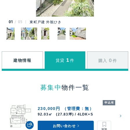
01
05
東町戸建 外観ひき
1
0
建物情報
賃貸
件
購入
件
募集中
物件一覧
申込有
230,000円
（管理費：無）
92.03㎡ (27.83坪) / 4LDK+S
お問い合わせ