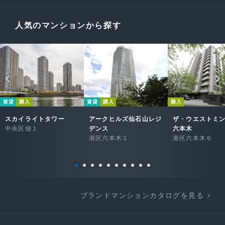
人気のマンションから探す
賃貸
購入
賃貸
購入
購入
スカイライトタワー
アークヒルズ仙石山レジ
ザ・ウエストミ
中央区佃１
デンス
六本木
港区六本木１
港区六本木６
ブランドマンションカタログを見る