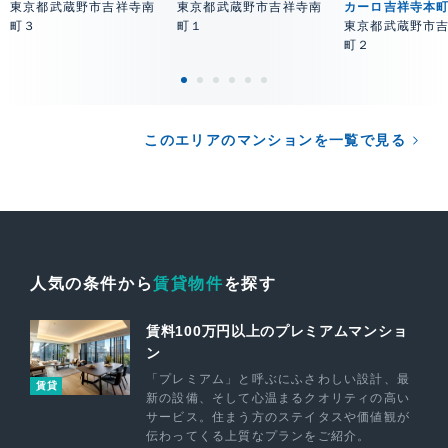
東京都武蔵野市吉祥寺南
東京都武蔵野市吉祥寺南
カーロ吉祥寺本
町３
町１
東京都武蔵野市
町２
このエリアのマンションを一覧で見る
人気の条件から
賃貸物件
を探す
賃料100万円以上のプレミアムマンショ
ン
「プレミアム」と呼ぶにふさわしい設計、最
賃貸
新の設備、そして心温まるクオリティの高い
サービス。住まう方のステイタスや価値観が
伝わってくる上質なプランをご紹介。