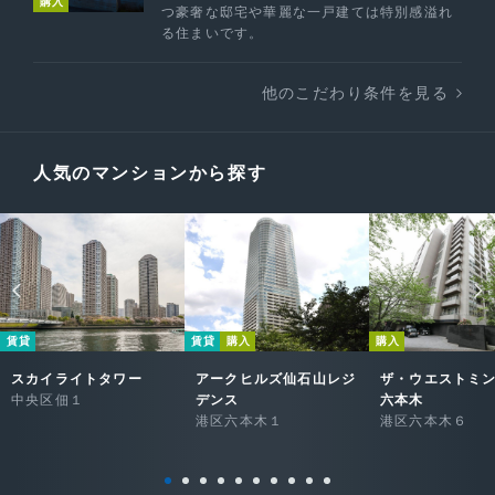
購入
つ豪奢な邸宅や華麗な一戸建ては特別感溢れ
る住まいです。
他のこだわり条件を見る
人気のマンションから探す
賃貸
賃貸
購入
購入
スカイライトタワー
アークヒルズ仙石山レジ
ザ・ウエストミ
中央区佃１
デンス
六本木
港区六本木１
港区六本木６