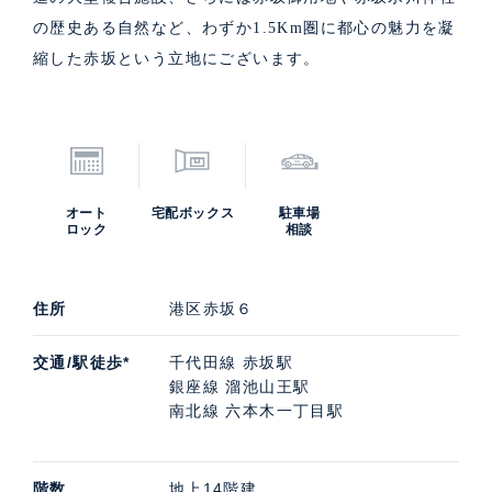
の歴史ある自然など、わずか1.5Km圏に都心の魅力を凝
縮した赤坂という立地にございます。
オート
宅配ボックス
駐車場
ロック
相談
住所
港区赤坂６
交通/駅徒歩*
千代田線 赤坂駅
銀座線 溜池山王駅
南北線 六本木一丁目駅
階数
地上14階建