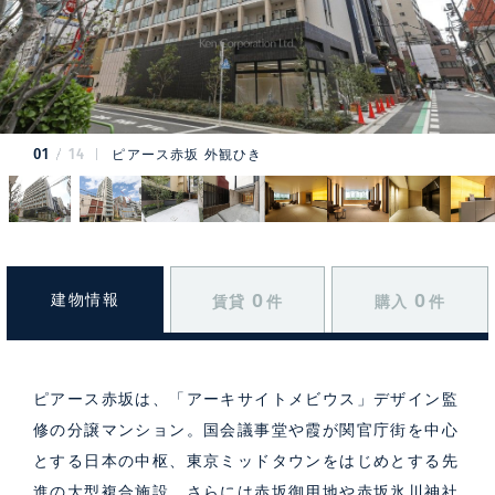
01
14
ピアース赤坂 外観ひき
0
0
建物情報
賃貸
件
購入
件
ピアース赤坂は、「アーキサイトメビウス」デザイン監
修の分譲マンション。国会議事堂や霞が関官庁街を中心
とする日本の中枢、東京ミッドタウンをはじめとする先
進の大型複合施設、さらには赤坂御用地や赤坂氷川神社