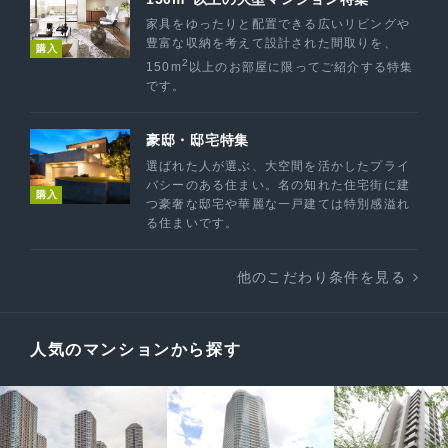
家具をゆったりと配置できる広いリビングや
豊富な収納を考えて設計された間取りを、
購入
2
150m
以上のお部屋に限ってご紹介する特集
です。
豪邸・邸宅特集
選ばれた人が選ぶ、大空間を活かしたプライ
バシーのある住まい。名の知れた住宅街に建
購入
つ豪奢な邸宅や華麗な一戸建ては特別感溢れ
る住まいです。
他のこだわり条件を見る
人気のマンションから探す