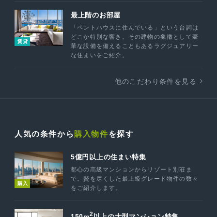
最上階のお部屋
「ペントハウスに住んでいる」という台詞は
どこか特別な響き。その建物の象徴として豪
賃貸
華な設備を備えることもあるラグジュアリー
な住まいをご紹介。
他のこだわり条件を見る
人気の条件から
購入物件
を探す
5億円以上の住まい特集
都心の高級マンションからリゾート別荘ま
で。贅を尽くした最上級グレード物件の数々
購入
をご紹介します。
2
150m
以上の大型マンション特集