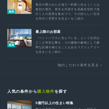
東京の限られた土地で一軒家に住まうことは
格別の贅沢。東京を代表する高級住宅街で道
賃貸
行く人の羨望を集めつつ、その街らしい生活
を存分に享受する住まいをご紹介。
最上階のお部屋
「ペントハウスに住んでいる」という台詞は
どこか特別な響き。その建物の象徴として豪
賃貸
華な設備を備えることもあるラグジュアリー
な住まいをご紹介。
他のこだわり条件を見る
人気の条件から
購入物件
を探す
5億円以上の住まい特集