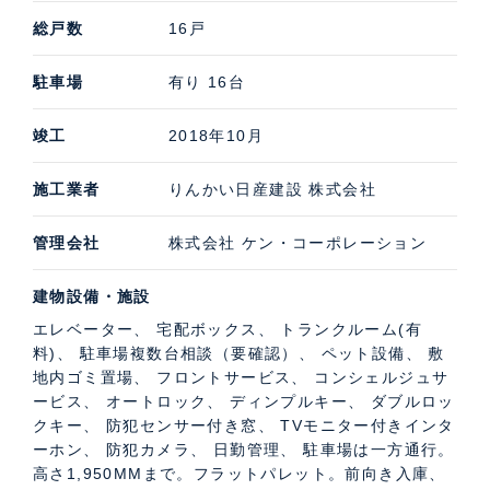
総戸数
16戸
駐車場
有り 16台
竣工
2018年10月
施工業者
りんかい日産建設 株式会社
管理会社
株式会社 ケン・コーポレーション
建物設備・施設
エレベーター、 宅配ボックス、 トランクルーム(有
料)、 駐車場複数台相談（要確認）、 ペット設備、 敷
地内ゴミ置場、 フロントサービス、 コンシェルジュサ
ービス、 オートロック、 ディンプルキー、 ダブルロッ
クキー、 防犯センサー付き窓、 TVモニター付きインタ
ーホン、 防犯カメラ、 日勤管理、 駐車場は一方通行。
高さ1,950MMまで。フラットパレット。前向き入庫、