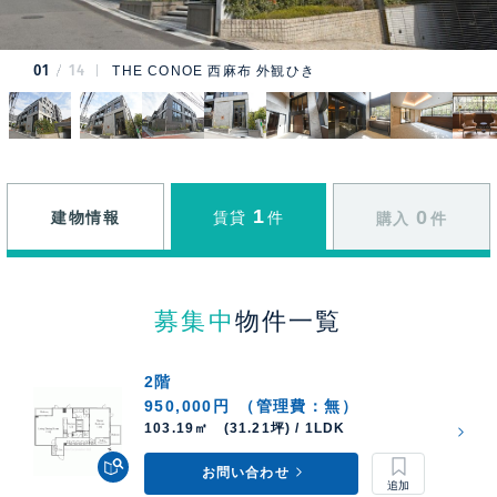
01
14
THE CONOE 西麻布 外観ひき
1
0
建物情報
賃貸
件
購入
件
募集中
物件一覧
2階
950,000円
（管理費：無）
103.19㎡ (31.21坪) / 1LDK
お問い合わせ