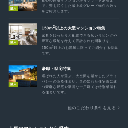
都心の高級マンションからリゾート別荘ま
で。贅を尽くした最上級グレード物件の数々
購入
をご紹介します。
2
150m
以上の大型マンション特集
家具をゆったりと配置できる広いリビングや
豊富な収納を考えて設計された間取りを、
購入
2
150m
以上のお部屋に限ってご紹介する特集
です。
豪邸・邸宅特集
選ばれた人が選ぶ、大空間を活かしたプライ
バシーのある住まい。名の知れた住宅街に建
購入
つ豪奢な邸宅や華麗な一戸建ては特別感溢れ
る住まいです。
他のこだわり条件を見る