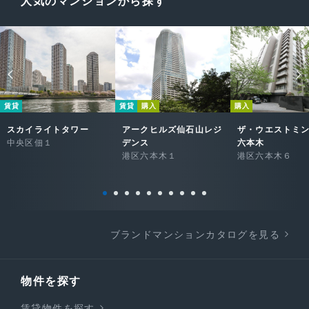
人気のマンションから探す
賃貸
賃貸
購入
購入
スカイライトタワー
アークヒルズ仙石山レジ
ザ・ウエストミ
中央区佃１
デンス
六本木
港区六本木１
港区六本木６
ブランドマンションカタログを見る
物件を探す
賃貸物件を探す