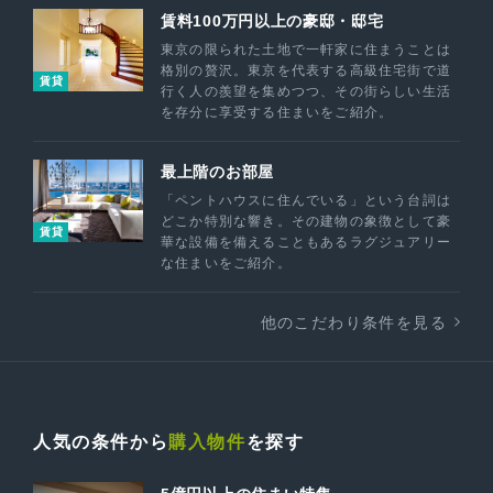
賃料100万円以上の豪邸・邸宅
東京の限られた土地で一軒家に住まうことは
格別の贅沢。東京を代表する高級住宅街で道
賃貸
行く人の羨望を集めつつ、その街らしい生活
を存分に享受する住まいをご紹介。
最上階のお部屋
「ペントハウスに住んでいる」という台詞は
どこか特別な響き。その建物の象徴として豪
賃貸
華な設備を備えることもあるラグジュアリー
な住まいをご紹介。
他のこだわり条件を見る
人気の条件から
購入物件
を探す