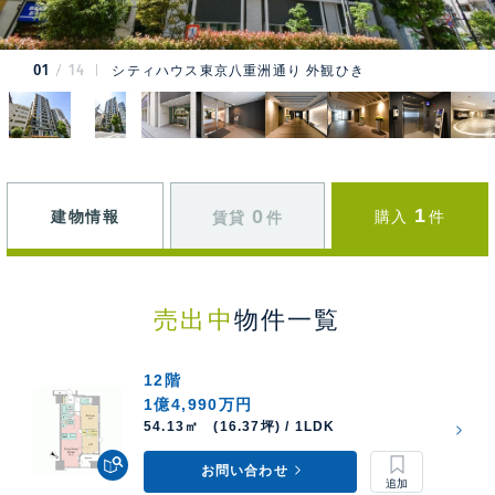
01
14
シティハウス東京八重洲通り 外観ひき
1
0
建物情報
購入
件
賃貸
件
売出中
物件一覧
12階
1億4,990万円
54.13㎡ (16.37坪) / 1LDK
お問い合わせ