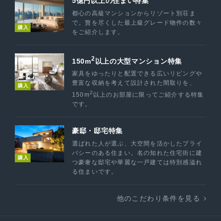
5億円以上の住まい特集
都心の高級マンションからリゾート別荘ま
で。贅を尽くした最上級グレード物件の数々
購入
をご紹介します。
2
150m
以上の大型マンション特集
家具をゆったりと配置できる広いリビングや
豊富な収納を考えて設計された間取りを、
購入
2
150m
以上のお部屋に限ってご紹介する特集
です。
豪邸・邸宅特集
選ばれた人が選ぶ、大空間を活かしたプライ
バシーのある住まい。名の知れた住宅街に建
購入
つ豪奢な邸宅や華麗な一戸建ては特別感溢れ
る住まいです。
他のこだわり条件を見る