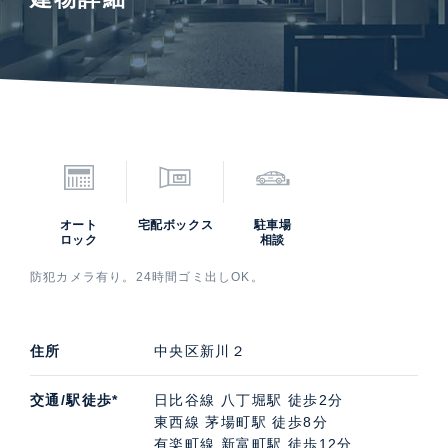
オート
宅配ボックス
駐車場
ロック
相談
防犯カメラ有り。24時間ゴミ出しOK。
住所
中央区新川２
交通/駅徒歩*
日比谷線 八丁堀駅 徒歩2分
東西線 茅場町駅 徒歩8分
有楽町線 新富町駅 徒歩12分