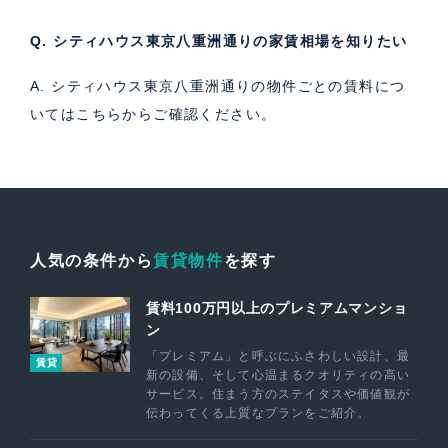
Q. シティハウス東京八重洲通りの家賃相場を知りたい
A. シティハウス東京八重洲通りの物件ごとの賃料につ
いては
こちら
からご確認ください。
人気の条件から
賃貸物件
を探す
賃料100万円以上のプレミアムマンショ
ン
「プレミアム」と呼ぶにふさわしい設計、最
賃貸
新の設備、そして心温まるクオリティの高い
サービス。住まう方のステイタスや価値観が
伝わってくる上質なプランをご紹介。