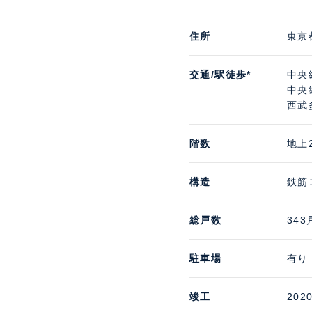
住所
東京
交通/駅徒歩*
中央
中央
西武
階数
地上
構造
鉄筋
総戸数
343
駐車場
有り
竣工
202