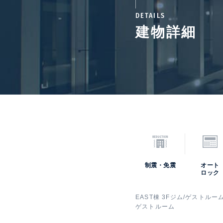
DETAILS
建物詳細
制震・免震
オート
ロック
EAST棟 3Fジム/ゲストル
ゲストルーム