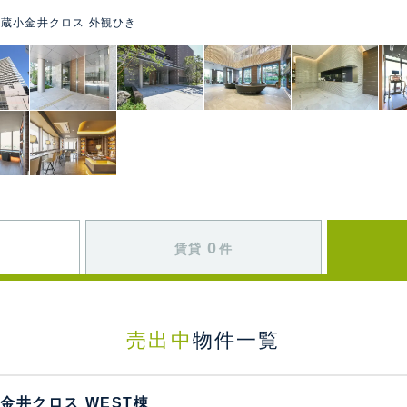
蔵小金井クロス 外観ひき
0
賃貸
件
売出中
物件一覧
金井クロス WEST棟