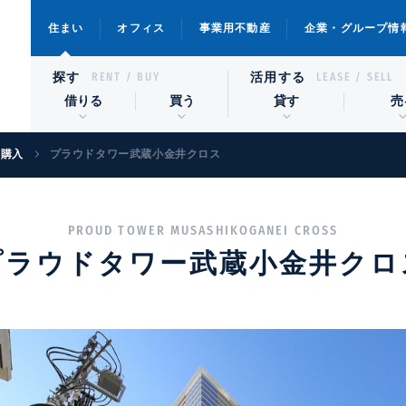
住まい
オフィス
事業用不動産
企業・グループ情
探す
活用する
RENT / BUY
LEASE / SELL
借りる
買う
貸す
売
宅購入
プラウドタワー武蔵小金井クロス
PROUD TOWER MUSASHIKOGANEI CROSS
プラウドタワー武蔵小金井クロ