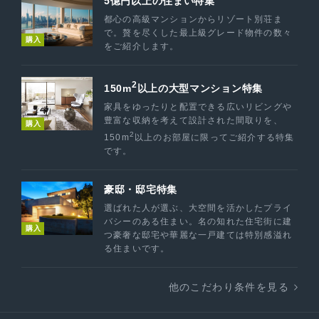
5億円以上の住まい特集
都心の高級マンションからリゾート別荘ま
で。贅を尽くした最上級グレード物件の数々
購入
をご紹介します。
2
150m
以上の大型マンション特集
家具をゆったりと配置できる広いリビングや
豊富な収納を考えて設計された間取りを、
購入
2
150m
以上のお部屋に限ってご紹介する特集
です。
豪邸・邸宅特集
選ばれた人が選ぶ、大空間を活かしたプライ
バシーのある住まい。名の知れた住宅街に建
購入
つ豪奢な邸宅や華麗な一戸建ては特別感溢れ
る住まいです。
他のこだわり条件を見る