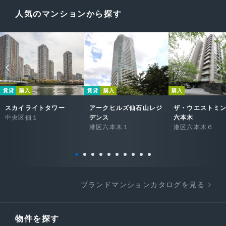
人気のマンションから探す
賃貸
購入
賃貸
購入
購入
スカイライトタワー
アークヒルズ仙石山レジ
ザ・ウエストミ
中央区佃１
デンス
六本木
港区六本木１
港区六本木６
ブランドマンションカタログを見る
物件を探す