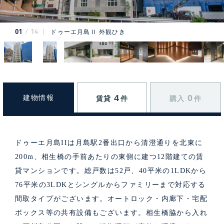
01
14
ドゥーエ月島Ⅱ 外観ひき
4
0
建物情報
賃貸
件
購入
件
ドゥーエ月島IIは月島駅2番出口から清澄通りを北東に
200m、相生橋の手前あたりの東側に建つ12階建ての賃
貸マンションです。総戸数は52戸、40平米の1LDKから
76平米の3LDKとシングルからファミリーまで対応する
間取タイプがございます。オートロック・内廊下・宅配
ボックス等の共有設備もございます。相生橋脇から入れ