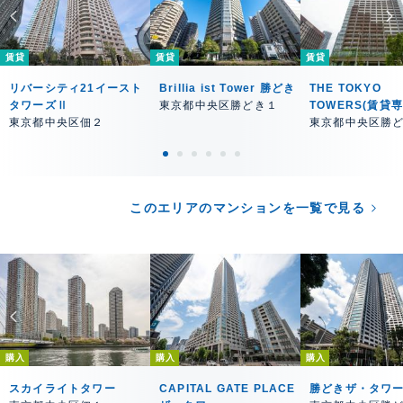
賃貸
賃貸
賃貸
リバーシティ21イースト
Brillia ist Tower 勝どき
THE TOKYO
タワーズⅡ
東京都中央区勝どき１
TOWERS(賃貸
東京都中央区佃２
東京都中央区勝
このエリアのマンションを一覧で見る
購入
購入
購入
スカイライトタワー
CAPITAL GATE PLACE
勝どきザ・タワ