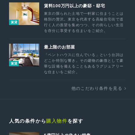
賃料100万円以上の豪邸・邸宅
東京の限られた土地で一軒家に住まうことは
格別の贅沢。東京を代表する高級住宅街で道
賃貸
行く人の羨望を集めつつ、その街らしい生活
を存分に享受する住まいをご紹介。
最上階のお部屋
「ペントハウスに住んでいる」という台詞は
どこか特別な響き。その建物の象徴として豪
賃貸
華な設備を備えることもあるラグジュアリー
な住まいをご紹介。
他のこだわり条件を見る
人気の条件から
購入物件
を探す