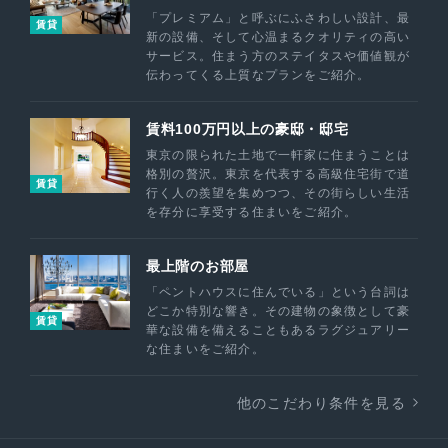
「プレミアム」と呼ぶにふさわしい設計、最
賃貸
新の設備、そして心温まるクオリティの高い
サービス。住まう方のステイタスや価値観が
伝わってくる上質なプランをご紹介。
賃料100万円以上の豪邸・邸宅
東京の限られた土地で一軒家に住まうことは
格別の贅沢。東京を代表する高級住宅街で道
賃貸
行く人の羨望を集めつつ、その街らしい生活
を存分に享受する住まいをご紹介。
最上階のお部屋
「ペントハウスに住んでいる」という台詞は
どこか特別な響き。その建物の象徴として豪
賃貸
華な設備を備えることもあるラグジュアリー
な住まいをご紹介。
他のこだわり条件を見る