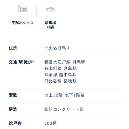
宅配ボックス
駐車場
相談
住所
中央区月島１
交通/駅徒歩*
都営大江戸線 月島駅
有楽町線 月島駅
京葉線 越中島駅
日比谷線 築地駅
階数
地上32階 地下1階建
構造
鉄筋コンクリート造
総戸数
503戸