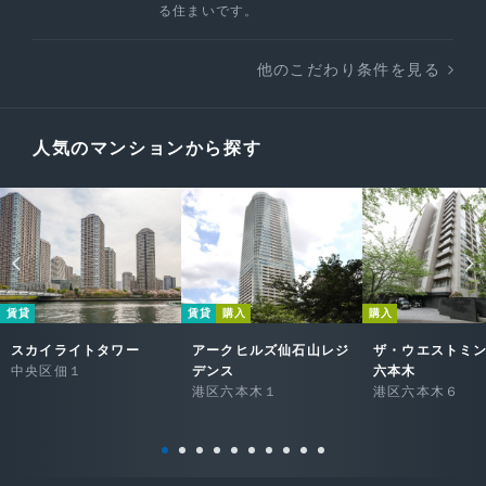
る住まいです。
他のこだわり条件を見る
人気のマンションから探す
賃貸
賃貸
購入
購入
スカイライトタワー
アークヒルズ仙石山レジ
ザ・ウエストミ
中央区佃１
デンス
六本木
港区六本木１
港区六本木６