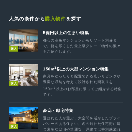
人気の条件から
購入物件
を探す
5億円以上の住まい特集
都心の高級マンションからリゾート別荘ま
で。贅を尽くした最上級グレード物件の数々
購入
をご紹介します。
2
150m
以上の大型マンション特集
家具をゆったりと配置できる広いリビングや
豊富な収納を考えて設計された間取りを、
購入
2
150m
以上のお部屋に限ってご紹介する特集
です。
豪邸・邸宅特集
選ばれた人が選ぶ、大空間を活かしたプライ
バシーのある住まい。名の知れた住宅街に建
購入
つ豪奢な邸宅や華麗な一戸建ては特別感溢れ