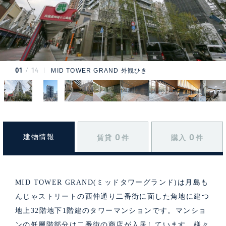
01
14
MID TOWER GRAND 外観ひき
0
0
建物情報
賃貸
件
購入
件
MID TOWER GRAND(ミッドタワーグランド)は月島も
んじゃストリートの西仲通り二番街に面した角地に建つ
地上32階地下1階建のタワーマンションです。マンショ
ンの低層階部分は二番街の商店が入居しています。様々