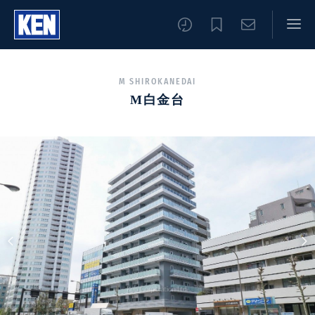
M SHIROKANEDAI
M白金台