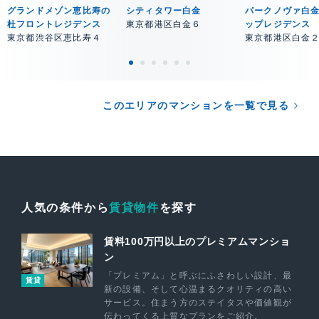
グランドメゾン恵比寿の
シティタワー白金
パークノヴァ白
杜フロントレジデンス
東京都港区白金６
ップレジデンス
東京都渋谷区恵比寿４
東京都港区白金
このエリアのマンションを一覧で見る
人気の条件から
賃貸物件
を探す
賃料100万円以上のプレミアムマンショ
ン
「プレミアム」と呼ぶにふさわしい設計、最
賃貸
新の設備、そして心温まるクオリティの高い
サービス。住まう方のステイタスや価値観が
伝わってくる上質なプランをご紹介。