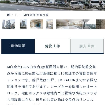
01
11
M白金台 外観ひき
1
0
建物情報
賃貸
件
購入
件
M白金台(エム白金台)は桜田通り沿い、明治学院前交差
点から南に80m進んだ西側に建つ13階建ての賃貸専用マ
ンションです。総戸数は39戸、1R～4LDKまでの多様な
間取りを揃えております。カードキーを採用したオート
ロック、宅配ボックスや敷地内ゴミ置場や防犯カメラが
共用設備に在り。日常のお買い物は交差点のリンコス