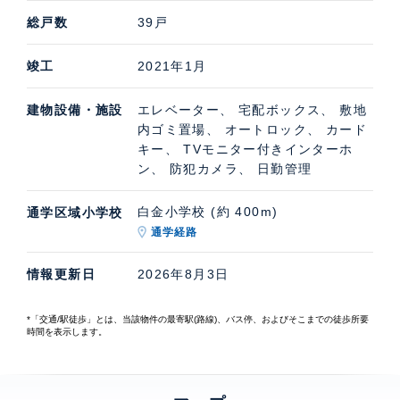
総戸数
39戸
竣工
2021年1月
建物設備・施設
エレベーター、 宅配ボックス、 敷地
内ゴミ置場、 オートロック、 カード
キー、 TVモニター付きインターホ
ン、 防犯カメラ、 日勤管理
白金小学校 (約 400m)
通学区域小学校
通学経路
情報更新日
2026年8月3日
*「交通/駅徒歩」とは、当該物件の最寄駅(路線)、バス停、およびそこまでの徒歩所要
時間を表示します。