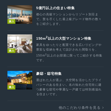
5億円以上の住まい特集
都心の高級マンションからリゾート別荘ま
で。贅を尽くした最上級グレード物件の数々
購入
をご紹介します。
2
150m
以上の大型マンション特集
家具をゆったりと配置できる広いリビングや
豊富な収納を考えて設計された間取りを、
購入
2
150m
以上のお部屋に限ってご紹介する特集
です。
豪邸・邸宅特集
選ばれた人が選ぶ、大空間を活かしたプライ
バシーのある住まい。名の知れた住宅街に建
購入
つ豪奢な邸宅や華麗な一戸建ては特別感溢れ
る住まいです。
他のこだわり条件を見る