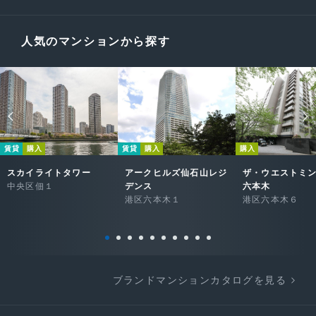
人気のマンションから探す
賃貸
購入
賃貸
購入
購入
スカイライトタワー
アークヒルズ仙石山レジ
ザ・ウエストミ
中央区佃１
デンス
六本木
港区六本木１
港区六本木６
ブランドマンションカタログを見る