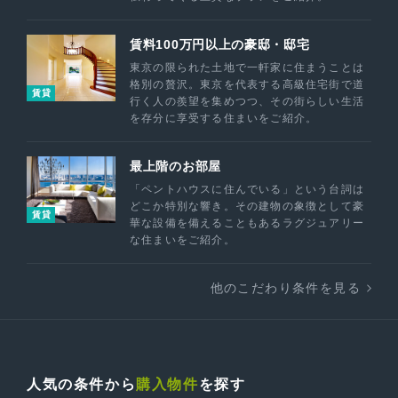
賃料100万円以上の豪邸・邸宅
東京の限られた土地で一軒家に住まうことは
格別の贅沢。東京を代表する高級住宅街で道
賃貸
行く人の羨望を集めつつ、その街らしい生活
を存分に享受する住まいをご紹介。
最上階のお部屋
「ペントハウスに住んでいる」という台詞は
どこか特別な響き。その建物の象徴として豪
賃貸
華な設備を備えることもあるラグジュアリー
な住まいをご紹介。
他のこだわり条件を見る
人気の条件から
購入物件
を探す