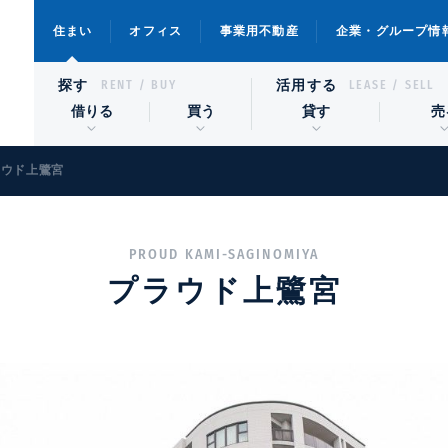
住まい
オフィス
事業用不動産
企業・グループ情
探す
活用する
RENT / BUY
LEASE / SELL
借りる
買う
貸す
売
ラウド上鷺宮
PROUD KAMI-SAGINOMIYA
プラウド上鷺宮