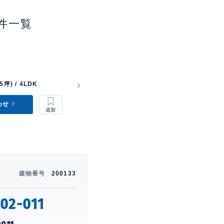
件一覧
円
5坪) / 4LDK
わせ
建物番号
200133
02-011