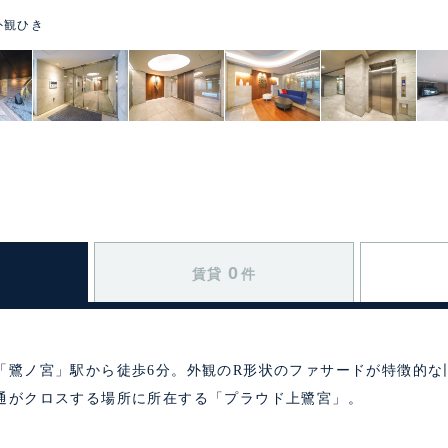
外観ひき
0
賃貸
件
「鷺ノ宮」駅から徒歩6分。外観のR形状のファサードが特徴的な
通がクロスする場所に所在する「プラウド上鷺宮」。