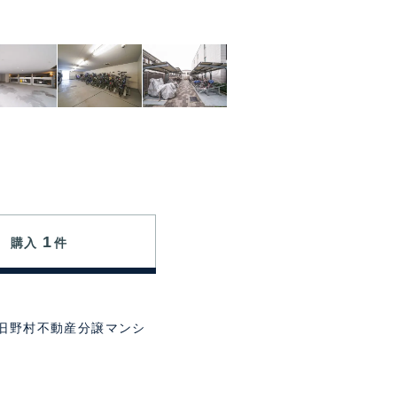
1
購入
件
旧野村不動産分譲マンシ