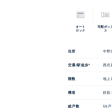
オート
宅配ボッ
ロック
ス
住所
中野
交通/駅徒歩*
西武
階数
地上
構造
鉄筋
総戸数
58戸