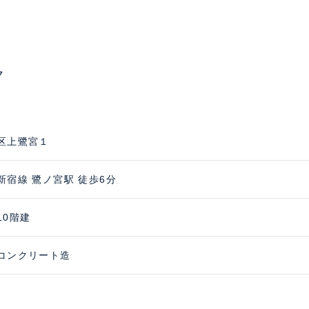
ク
区上鷺宮１
新宿線 鷺ノ宮駅 徒歩6分
10階建
コンクリート造