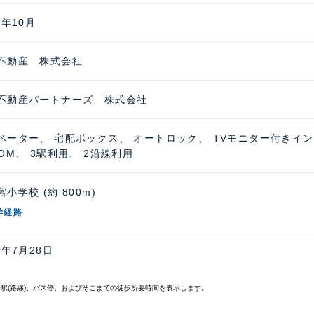
7年10月
不動産 株式会社
不動産パートナーズ 株式会社
ベーター、 宅配ボックス、 オートロック、 TVモニター付きイ
COM、 3駅利用、 2沿線利用
小学校 (約 800m)
学経路
6年7月28日
寄駅(路線)、バス停、およびそこまでの徒歩所要時間を表示します。