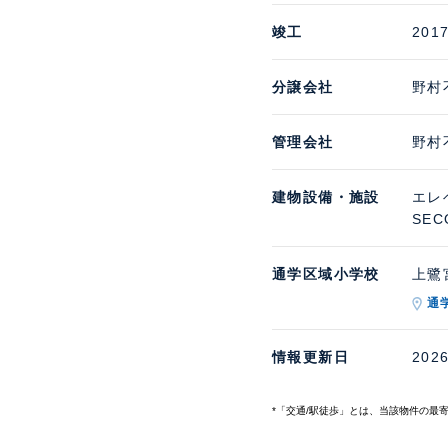
竣工
201
分譲会社
野村
管理会社
野村
建物設備・施設
エレ
SE
通学区域小学校
上鷺宮
通
情報更新日
202
*「交通/駅徒歩」とは、当該物件の最