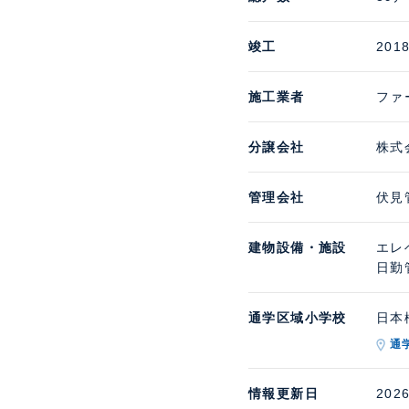
竣工
201
施工業者
ファ
分譲会社
株式
管理会社
伏見
建物設備・施設
エレ
日勤
通学区域小学校
日本橋
通
情報更新日
202