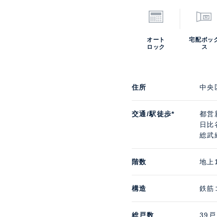
オート
宅配ボッ
ロック
ス
住所
中央
交通/駅徒歩*
都営
日比
総武
階数
地上
構造
鉄筋
総戸数
39戸