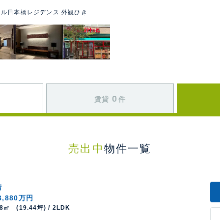
ル日本橋レジデンス 外観ひき
0
賃貸
件
売出中
物件一覧
階
3,880万円
28㎡ (19.44坪) / 2LDK