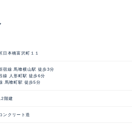
ク
区日本橋富沢町１１
新宿線 馬喰横山駅 徒歩3分
谷線 人形町駅 徒歩6分
線 馬喰町駅 徒歩5分
12階建
コンクリート造