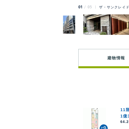
01
05
ザ・サンクレイド
建物情報
11
1億
64.