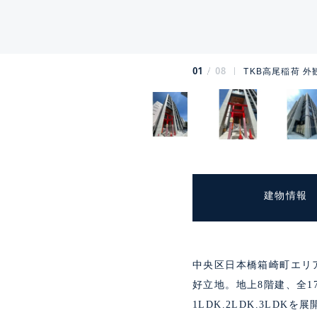
01
08
TKB高尾稲荷 外
建物情報
中央区日本橋箱崎町エリ
好立地。地上8階建、全
1LDK.2LDK.3L