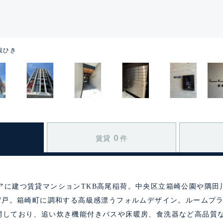
観ひき
0
賃貸
件
アに建つ賃貸マンションTKB高尾稲荷。中央区立箱崎公園や隅田
17戸。箱崎町に調和する高級感漂うフォルムデザイン。ルームプ
DKを展開しており、追い炊き機能付きバスや床暖房、食洗器など高品質