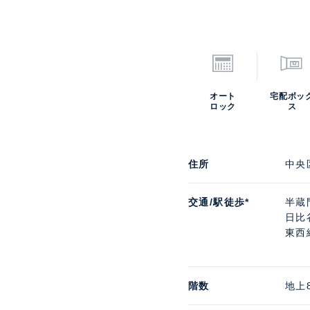
オート
宅配ボッ
ロック
ス
住所
中央
交通/駅徒歩*
半蔵
日比
東西
階数
地上