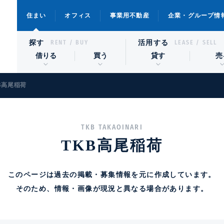
住まい
オフィス
事業用不動産
企業・グループ情
探す
活用する
RENT / BUY
LEASE / SELL
借りる
買う
貸す
売
B高尾稲荷
TKB TAKAOINARI
TKB高尾稲荷
このページは過去の掲載・募集情報を元に作成しています。
そのため、情報・画像が現況と異なる場合があります。