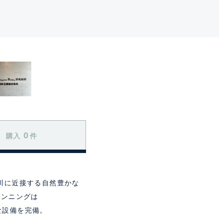
0
購入
件
川に近接する自然豊かな
ランニングは
な設備を完備。