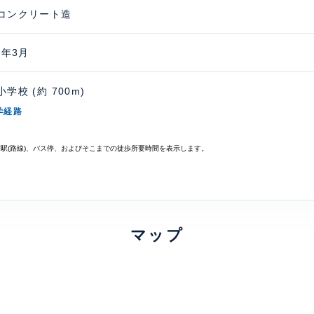
コンクリート造
2年3月
学校 (約 700m)
学経路
寄駅(路線)、バス停、およびそこまでの徒歩所要時間を表示します。
マップ