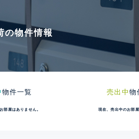
荷の物件情報
中
物件一覧
売出中
物
お部屋はありません。
現在、売出中のお部