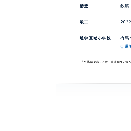
構造
鉄筋
竣工
202
通学区域小学校
有馬小
通
*「交通/駅徒歩」とは、当該物件の最