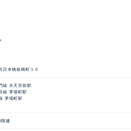
ク
区日本橋箱崎町１０
門線 水天宮前駅
谷線 茅場町駅
線 茅場町駅
8階建