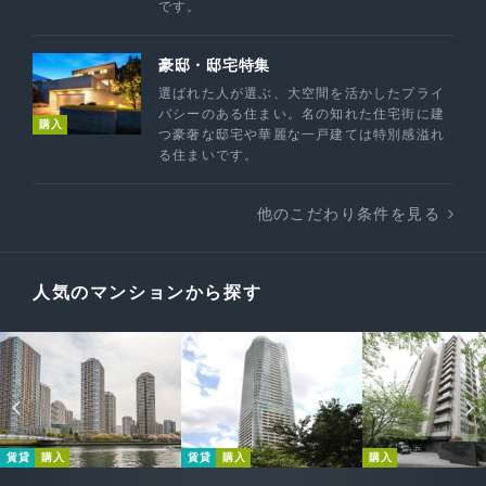
です。
豪邸・邸宅特集
選ばれた人が選ぶ、大空間を活かしたプライ
バシーのある住まい。名の知れた住宅街に建
購入
つ豪奢な邸宅や華麗な一戸建ては特別感溢れ
る住まいです。
他のこだわり条件を見る
人気のマンションから探す
賃貸
購入
賃貸
購入
購入