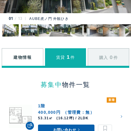
01
13
AUBE虎ノ門 外観ひき
1
0
建物情報
賃貸
件
購入
件
募集中
物件一覧
新着
1階
400,000円
（管理費：無）
53.31㎡ (16.12坪) / 2LDK
お問い合わせ