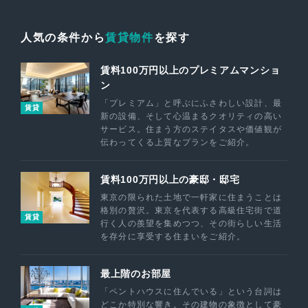
人気の条件から
賃貸物件
を探す
賃料100万円以上のプレミアムマンショ
ン
「プレミアム」と呼ぶにふさわしい設計、最
賃貸
新の設備、そして心温まるクオリティの高い
サービス。住まう方のステイタスや価値観が
伝わってくる上質なプランをご紹介。
賃料100万円以上の豪邸・邸宅
東京の限られた土地で一軒家に住まうことは
格別の贅沢。東京を代表する高級住宅街で道
賃貸
行く人の羨望を集めつつ、その街らしい生活
を存分に享受する住まいをご紹介。
最上階のお部屋
「ペントハウスに住んでいる」という台詞は
どこか特別な響き。その建物の象徴として豪