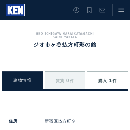
GEO ICHIGAYA HARAIKATAMACHI
SAINOYAKATA
ジオ市ヶ谷払方町彩の館
01
0
1
建物情報
賃貸
件
購入
件
住所
新宿区払方町９