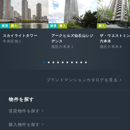
賃貸
購入
賃貸
購入
購入
スカイライトタワー
アークヒルズ仙石山レジ
ザ・ウエストミ
中央区佃１
デンス
六本木
港区六本木１
港区六本木６
ブランドマンションカタログを見る
物件を探す
賃貸物件を探す
購入物件を探す