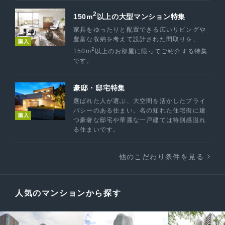
2
150m
以上の大型マンション特集
家具をゆったりと配置できる広いリビングや
豊富な収納を考えて設計された間取りを、
購入
2
150m
以上のお部屋に限ってご紹介する特集
です。
豪邸・邸宅特集
選ばれた人が選ぶ、大空間を活かしたプライ
バシーのある住まい。名の知れた住宅街に建
購入
つ豪奢な邸宅や華麗な一戸建ては特別感溢れ
る住まいです。
他のこだわり条件を見る
人気のマンションから探す