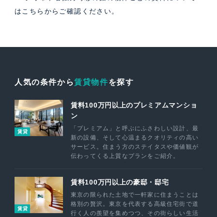
は
こちら
からご確認ください。
人気の条件から
賃貸物件
を探す
賃料100万円以上のプレミアムマンショ
ン
「プレミアム」と呼ぶにふさわしい設計、最
賃貸
新の設備、そして心温まるクオリティの高い
サービス。住まう方のステイタスや価値観が
伝わってくる上質なプランをご紹介。
賃料100万円以上の豪邸・邸宅
東京の限られた土地で一軒家に住まうことは
格別の贅沢。東京を代表する高級住宅街で道
賃貸
行く人の羨望を集めつつ、その街らしい生活