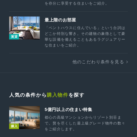
を存分に享受する住まいをご紹介。
最上階のお部屋
「ペントハウスに住んでいる」という台詞は
どこか特別な響き。その建物の象徴として豪
賃貸
華な設備を備えることもあるラグジュアリー
な住まいをご紹介。
他のこだわり条件を見る
人気の条件から
購入物件
を探す
5億円以上の住まい特集
都心の高級マンションからリゾート別荘ま
で。贅を尽くした最上級グレード物件の数々
購入
をご紹介します。