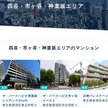
AREA
四谷・市ヶ谷・神楽坂エリア
四谷・市ヶ谷・神楽坂エリアのマンション
賃貸
賃貸
賃貸
ザ・パークハビオ神楽坂
ザ・パークハビオ市ヶ谷
日神パレステー
レジデンスSouth
イースト
東京都新宿区南
東京都新宿区東五軒町６
東京都新宿区市谷田町２