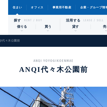
住まい
オフィス
事業用不動産
企業・グループ情
探す
活用する
RENT / BUY
LEASE / SELL
借りる
買う
貸す
売
QI代々木公園前
ANQI YOYOGIKOENMAE
ANQI代々木公園前