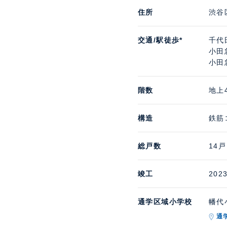
住所
渋谷
交通/駅徒歩*
千代
小田
小田
階数
地上
構造
鉄筋
総戸数
14戸
竣工
202
通学区域小学校
幡代小
通