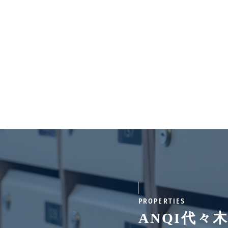
PROPERTIES
ANQI代々