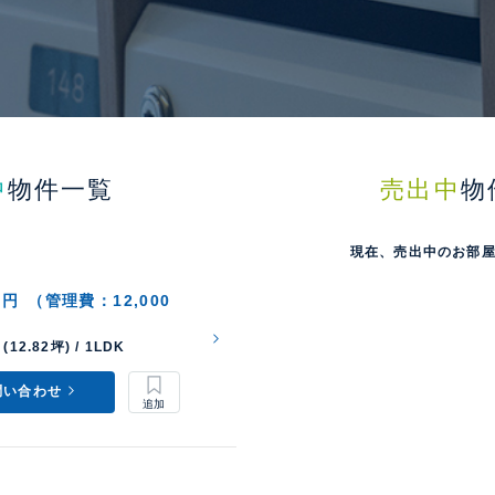
中
物件一覧
売出中
物
現在、売出中のお部
0円
（管理費：12,000
(12.82坪) / 1LDK
問い合わせ