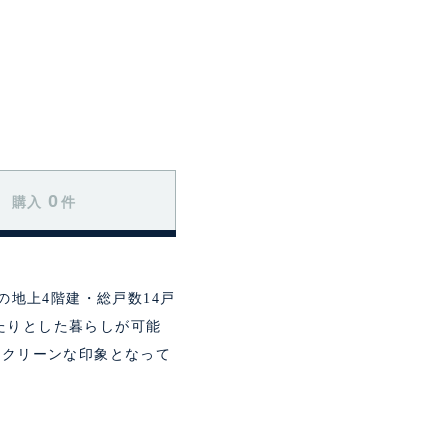
0
購入
件
の地上4階建・総戸数14戸
たりとした暮らしが可能
たクリーンな印象となって