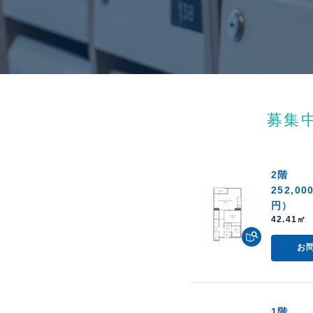
募集
2階
252,00
円）
42.41㎡ 
お
1階