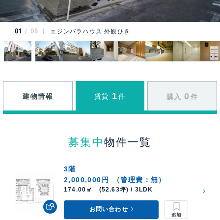
01
08
エジンバラハウス 外観ひき
1
0
建物情報
賃貸
件
購入
件
募集中
物件一覧
3階
2,000,000円
（管理費：無）
174.00㎡ (52.63坪) / 3LDK
お問い合わせ