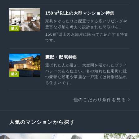
2
150m
以上の大型マンション特集
家具をゆったりと配置できる広いリビングや
豊富な収納を考えて設計された間取りを、
購入
2
150m
以上のお部屋に限ってご紹介する特集
です。
豪邸・邸宅特集
選ばれた人が選ぶ、大空間を活かしたプライ
バシーのある住まい。名の知れた住宅街に建
購入
つ豪奢な邸宅や華麗な一戸建ては特別感溢れ
る住まいです。
他のこだわり条件を見る
人気のマンションから探す