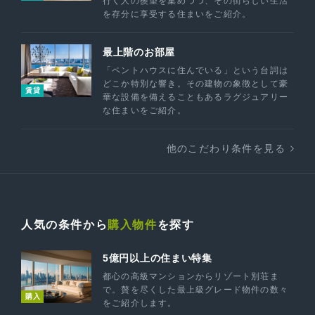
行く人の羨望を集めつつ、その街らしい生活
を存分に享受する住まいをご紹介。
最上階のお部屋
「ペントハウスに住んでいる」という台詞は
どこか特別な響き。その建物の象徴として豪
賃貸
華な設備を備えることもあるラグジュアリー
な住まいをご紹介。
他のこだわり条件を見る
人気の条件から
購入物件
を探す
5億円以上の住まい特集
都心の高級マンションからリゾート別荘ま
で。贅を尽くした最上級グレード物件の数々
購入
をご紹介します。