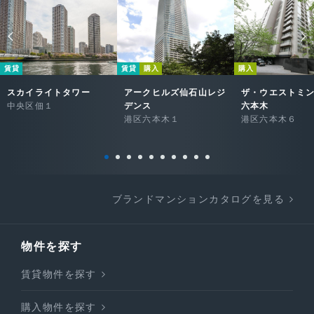
賃貸
賃貸
購入
購入
スカイライトタワー
アークヒルズ仙石山レジ
ザ・ウエストミ
中央区佃１
デンス
六本木
港区六本木１
港区六本木６
ブランドマンションカタログを見る
物件を探す
賃貸物件を探す
購入物件を探す