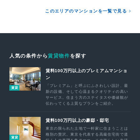
このエリアのマンションを一覧で見る
人気の条件から
賃貸物件
を探す
賃料100万円以上のプレミアムマンショ
ン
「プレミアム」と呼ぶにふさわしい設計、最
賃貸
新の設備、そして心温まるクオリティの高い
サービス。住まう方のステイタスや価値観が
伝わってくる上質なプランをご紹介。
賃料100万円以上の豪邸・邸宅
東京の限られた土地で一軒家に住まうことは
格別の贅沢。東京を代表する高級住宅街で道
賃貸