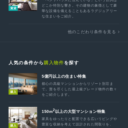
「ペントハウスに住んでいる」という台詞は
どこか特別な響き。その建物の象徴として豪
賃貸
華な設備を備えることもあるラグジュアリー
な住まいをご紹介。
他のこだわり条件を見る
人気の条件から
購入物件
を探す
5億円以上の住まい特集
都心の高級マンションからリゾート別荘ま
で。贅を尽くした最上級グレード物件の数々
購入
をご紹介します。
2
150m
以上の大型マンション特集
家具をゆったりと配置できる広いリビングや
豊富な収納を考えて設計された間取りを、
購入