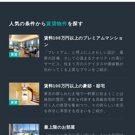
人気の条件から
賃貸物件
を探す
賃料100万円以上のプレミアムマンショ
ン
「プレミアム」と呼ぶにふさわしい設計、最
賃貸
新の設備、そして心温まるクオリティの高い
サービス。住まう方のステイタスや価値観が
伝わってくる上質なプランをご紹介。
賃料100万円以上の豪邸・邸宅
東京の限られた土地で一軒家に住まうことは
格別の贅沢。東京を代表する高級住宅街で道
賃貸
行く人の羨望を集めつつ、その街らしい生活
を存分に享受する住まいをご紹介。
最上階のお部屋