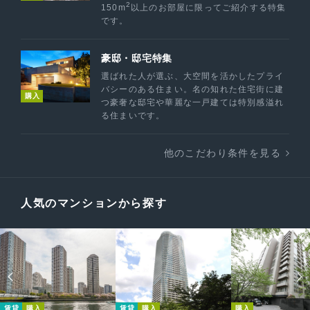
2
150m
以上のお部屋に限ってご紹介する特集
です。
豪邸・邸宅特集
選ばれた人が選ぶ、大空間を活かしたプライ
バシーのある住まい。名の知れた住宅街に建
購入
つ豪奢な邸宅や華麗な一戸建ては特別感溢れ
る住まいです。
他のこだわり条件を見る
人気のマンションから探す
賃貸
購入
賃貸
購入
購入