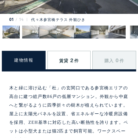
01
14
代々木参宮橋テラス 外観ひき
2
0
建物情報
賃貸
件
購入
件
木と緑に溶け込む「杜」の玄関口である参宮橋エリアの
高台に建つ総戸数86戸の低層マンション。外観から中庭
へと繋がるように四季折々の樹木が植えられています。
屋上に太陽光パネルを設置、省エネルギーな冷暖房設備
を採用、ZEH基準に対応した高い断熱性を誇ります。ペ
ットは小型犬または猫2匹まで飼育可能。ワークスペー