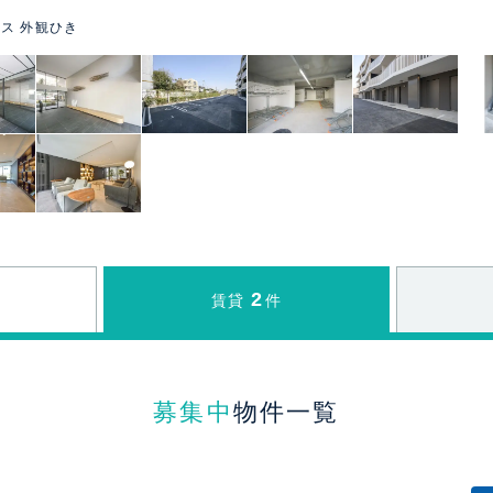
ス 外観ひき
2
賃貸
件
募集中
物件一覧