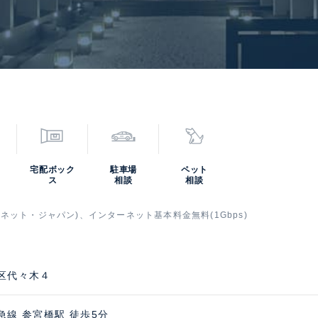
宅配ボック
駐車場
ペット
ス
相談
相談
ネット・ジャパン)、インターネット基本料金無料(1Gbps)
区代々木４
急線 参宮橋駅 徒歩5分