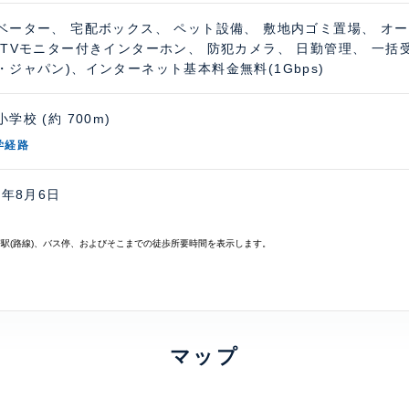
ベーター、 宅配ボックス、 ペット設備、 敷地内ゴミ置場、 オ
 TVモニター付きインターホン、 防犯カメラ、 日勤管理、 一括
・ジャパン)、インターネット基本料金無料(1Gbps)
学校 (約 700m)
学経路
6年8月6日
寄駅(路線)、バス停、およびそこまでの徒歩所要時間を表示します。
マップ