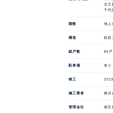
京王
千代
階数
地上
構造
鉄筋
総戸数
86戸
駐車場
有り 
竣工
202
施工業者
株式
管理会社
相互