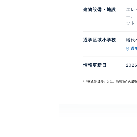
建物設備・施設
エレ
ー、
ット
通学区域小学校
幡代小
通
情報更新日
202
*「交通/駅徒歩」とは、当該物件の最