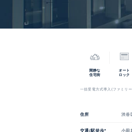
閑静な
オート
住宅街
ロック
一括受電方式導入(ファミリー
住所
渋谷
交通/駅徒歩*
小田