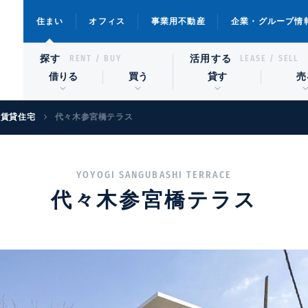
住まい
オフィス
事業用不動産
企業・グループ情
探す
活用する
RENT / BUY
LEASE / SELL
借りる
買う
貸す
売
級賃貸住宅
代々木参宮橋テラス
YOYOGI SANGUBASHI TERRACE
代々木参宮橋テラス