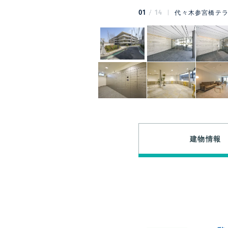
01
14
代々木参宮橋テラ
建物情報