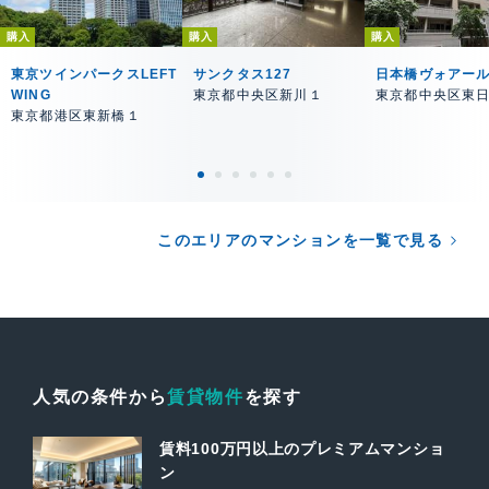
購入
購入
購入
東京ツインパークスLEFT
サンクタス127
日本橋ヴォアー
WING
東京都中央区新川１
東京都中央区東
東京都港区東新橋１
このエリアのマンションを一覧で見る
人気の条件から
賃貸物件
を探す
賃料100万円以上のプレミアムマンショ
ン