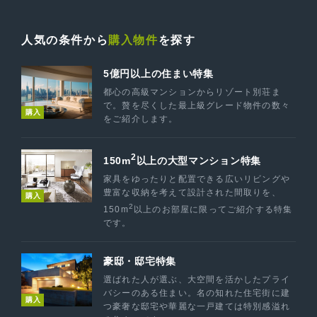
人気の条件から
購入物件
を探す
5億円以上の住まい特集
都心の高級マンションからリゾート別荘ま
で。贅を尽くした最上級グレード物件の数々
購入
をご紹介します。
2
150m
以上の大型マンション特集
家具をゆったりと配置できる広いリビングや
豊富な収納を考えて設計された間取りを、
購入
2
150m
以上のお部屋に限ってご紹介する特集
です。
豪邸・邸宅特集
選ばれた人が選ぶ、大空間を活かしたプライ
バシーのある住まい。名の知れた住宅街に建
購入
つ豪奢な邸宅や華麗な一戸建ては特別感溢れ