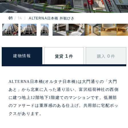
01
14
ALTERNA日本橋 外観ひき
1
0
建物情報
賃貸
件
購入
件
ALTERNA日本橋(オルタナ日本橋)は大門通りの「大門
あと」から北東に入った通り沿い、富沢稲荷神社の西側
に建つ地上12階地下1階建てのマンションです。低層部
のファサードは重厚感のある仕上げ。共用部に宅配ボッ
クスがあります。