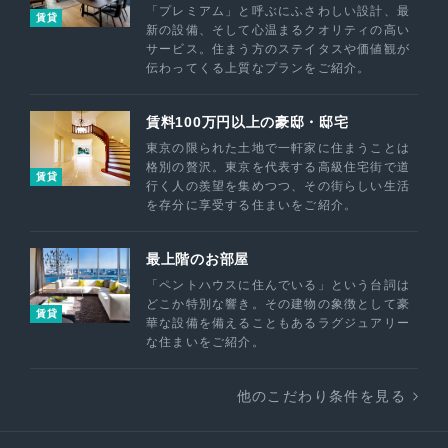
「プレミアム」と呼ぶにふさわしい設計、最
賃貸
新の設備、そして心温まるクオリティの高い
サービス。住まう方のステイタスや価値観が
伝わってくる上質なプランをご紹介。
賃料100万円以上の豪邸・邸宅
東京の限られた土地で一軒家に住まうことは
格別の贅沢。東京を代表する高級住宅街で道
賃貸
行く人の羨望を集めつつ、その街らしい生活
を存分に享受する住まいをご紹介。
最上階のお部屋
「ペントハウスに住んでいる」という台詞は
どこか特別な響き。その建物の象徴として豪
賃貸
華な設備を備えることもあるラグジュアリー
な住まいをご紹介。
他のこだわり条件を見る