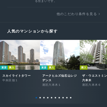
る住まいです。
他のこだわり条件を見る
人気のマンションから探す
賃貸
購入
賃貸
購入
購入
スカイライトタワー
アークヒルズ仙石山レジ
ザ・ウエストミ
中央区佃１
デンス
六本木
港区六本木１
港区六本木６