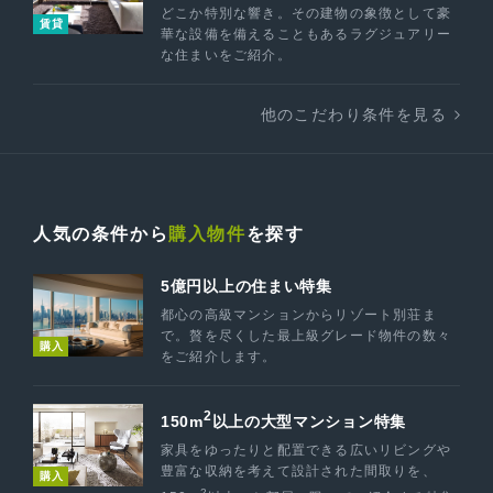
どこか特別な響き。その建物の象徴として豪
賃貸
華な設備を備えることもあるラグジュアリー
な住まいをご紹介。
他のこだわり条件を見る
人気の条件から
購入物件
を探す
5億円以上の住まい特集
都心の高級マンションからリゾート別荘ま
で。贅を尽くした最上級グレード物件の数々
購入
をご紹介します。
2
150m
以上の大型マンション特集
家具をゆったりと配置できる広いリビングや
豊富な収納を考えて設計された間取りを、
購入
2