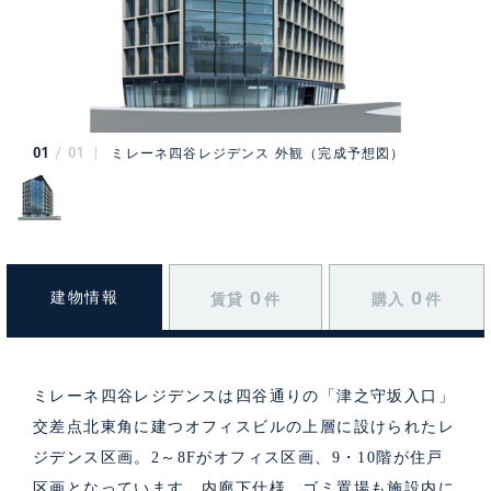
01
01
ミレーネ四谷レジデンス 外観（完成予想図）
0
0
建物情報
賃貸
件
購入
件
ミレーネ四谷レジデンスは四谷通りの「津之守坂入口」
交差点北東角に建つオフィスビルの上層に設けられたレ
ジデンス区画。2～8Fがオフィス区画、9・10階が住戸
区画となっています。内廊下仕様、ゴミ置場も施設内に