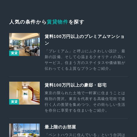
人気の条件から
賃貸物件
を探す
賃料100万円以上のプレミアムマンショ
ン
「プレミアム」と呼ぶにふさわしい設計、最
賃貸
新の設備、そして心温まるクオリティの高い
サービス。住まう方のステイタスや価値観が
伝わってくる上質なプランをご紹介。
賃料100万円以上の豪邸・邸宅
東京の限られた土地で一軒家に住まうことは
格別の贅沢。東京を代表する高級住宅街で道
賃貸
行く人の羨望を集めつつ、その街らしい生活
を存分に享受する住まいをご紹介。
最上階のお部屋
「ペントハウスに住んでいる」という台詞は