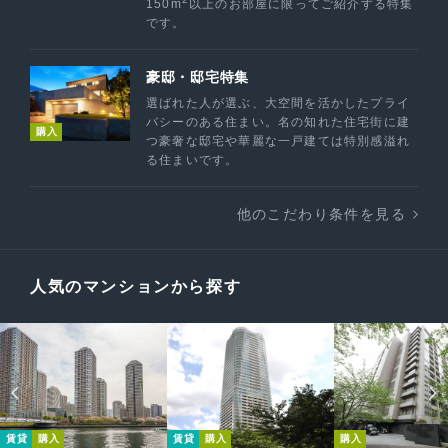
150m
以上のお部屋に限ってご紹介する特集
です。
豪邸・邸宅特集
選ばれた人が選ぶ、大空間を活かしたプライ
バシーのある住まい。名の知れた住宅街に建
購入
つ豪奢な邸宅や華麗な一戸建ては特別感溢れ
る住まいです。
他のこだわり条件を見る
人気のマンションから探す
賃貸
購入
賃貸
購入
購入