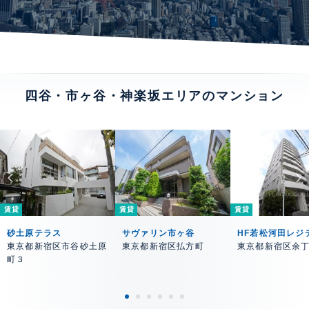
四谷・市ヶ谷・神楽坂エリアのマンション
賃貸
賃貸
賃貸
砂土原テラス
サヴァリン市ヶ谷
HF若松河田レジ
東京都新宿区市谷砂土原
東京都新宿区払方町
東京都新宿区余
町３