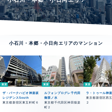
小石川・本郷・小日向エリアのマンション
賃貸
賃貸
賃貸
ザ・パークハビオ神楽坂
ルフォンプログレ千代田
ラ・トゥール神
レジデンスSouth
御茶ノ水
東京都新宿区西
東京都新宿区東五軒町６
東京都千代田区神田猿楽
２
町２