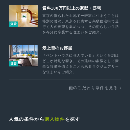
賃料100万円以上の豪邸・邸宅
東京の限られた土地で一軒家に住まうことは
格別の贅沢。東京を代表する高級住宅街で道
賃貸
行く人の羨望を集めつつ、その街らしい生活
を存分に享受する住まいをご紹介。
最上階のお部屋
「ペントハウスに住んでいる」という台詞は
どこか特別な響き。その建物の象徴として豪
賃貸
華な設備を備えることもあるラグジュアリー
な住まいをご紹介。
他のこだわり条件を見る
人気の条件から
購入物件
を探す