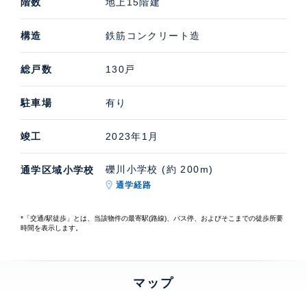
階数
地上15階建
構造
鉄筋コンクリート造
総戸数
130戸
駐車場
有り
竣工
2023年1月
礫川小学校 (約 200m)
通学区域小学校
通学経路
*「交通/駅徒歩」とは、当該物件の最寄駅(路線)、バス停、およびそこまでの徒歩所要
時間を表示します。
マップ