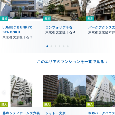
賃貸
賃貸
賃貸
LUMIEC BUNKYO
コンフォリア千石
パークアクシス
SENGOKU
東京都文京区千石４
東京都文京区本
東京都文京区千石３
このエリアのマンションを一覧で見る
購入
購入
購入
藤和シティホームズ六義
シャトー文京
本郷パークハウス