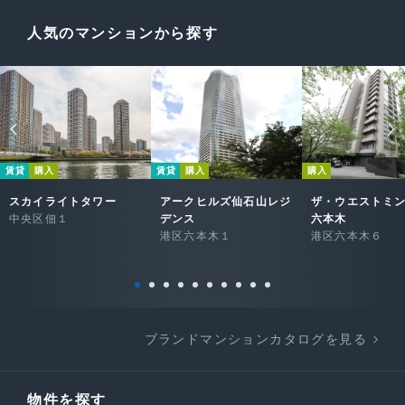
人気のマンションから探す
賃貸
購入
賃貸
購入
購入
スカイライトタワー
アークヒルズ仙石山レジ
ザ・ウエストミ
中央区佃１
デンス
六本木
港区六本木１
港区六本木６
ブランドマンションカタログを見る
物件を探す