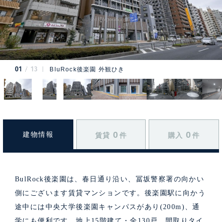
01
13
BluRock後楽園 外観ひき
0
0
建物情報
賃貸
件
購入
件
BulRock後楽園は、春日通り沿い、冨坂警察署の向かい
側にございます賃貸マンションです。後楽園駅に向かう
途中には中央大学後楽園キャンパスがあり(200m)、通
学にも便利です。地上15階建て・全130戸、間取りタイ