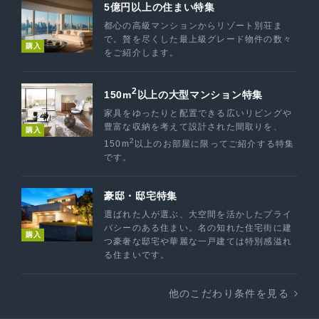
5億円以上の住まい特集
都心の高級マンションからリゾート別荘ま
で。贅を尽くした最上級グレード物件の数々
購入
をご紹介します。
2
150m
以上の大型マンション特集
家具をゆったりと配置できる広いリビングや
豊富な収納を考えて設計された間取りを、
購入
2
150m
以上のお部屋に限ってご紹介する特集
です。
豪邸・邸宅特集
選ばれた人が選ぶ、大空間を活かしたプライ
バシーのある住まい。名の知れた住宅街に建
購入
つ豪奢な邸宅や華麗な一戸建ては特別感溢れ
る住まいです。
他のこだわり条件を見る