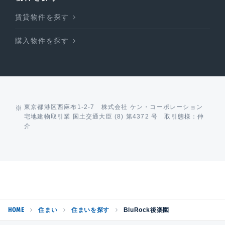
賃貸物件を探す
購入物件を探す
東京都港区西麻布1-2-7 株式会社 ケン・コーポレーション
宅地建物取引業 国土交通大臣 (8) 第4372 号 取引態様：仲
介
HOME
住まい
住まいを探す
BluRock後楽園