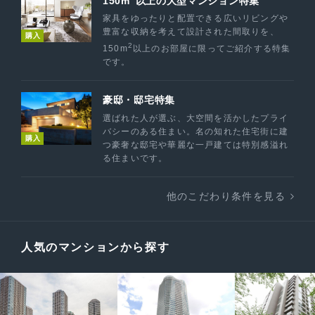
150m
以上の大型マンション特集
家具をゆったりと配置できる広いリビングや
豊富な収納を考えて設計された間取りを、
購入
2
150m
以上のお部屋に限ってご紹介する特集
です。
豪邸・邸宅特集
選ばれた人が選ぶ、大空間を活かしたプライ
バシーのある住まい。名の知れた住宅街に建
購入
つ豪奢な邸宅や華麗な一戸建ては特別感溢れ
る住まいです。
他のこだわり条件を見る
人気のマンションから探す