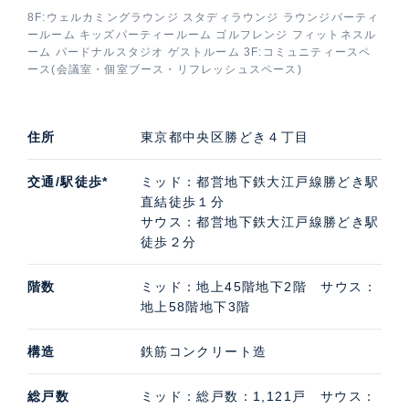
囲むように植栽が植えられており、2つのタワーの中心
8F:ウェルカミングラウンジ スタディラウンジ ラウンジパーティ
ールーム キッズパーティールーム ゴルフレンジ フィットネスル
には、新しい都心のシーサイドマリーナの中心として水
ーム パードナルスタジオ ゲストルーム 3F:コミュニティースペ
景を愉しむ「セントラルラグーン」と呼ばれる広場があ
ース(会議室・個室ブース・リフレッシュスペース)
ります。
また、パークタワー勝どきミッドの地下1階~3階にはク
住所
東京都中央区勝どき４丁目
リニックモール、スポーツアリーナ、スーパーマーケッ
ト・保育所が入居。パークタワー勝どきミッドは地下通
交通/駅徒歩*
ミッド：都営地下鉄大江戸線勝どき駅
路で駅直結、パークタワー勝どきサウスは庇のある貫通
直結徒歩１分
通路を通ってメトロパビリオン（新設駅出入口）まで駅
サウス：都営地下鉄大江戸線勝どき駅
徒歩２分
まで快適にアクセスできます。
階数
ミッド：地上45階地下2階 サウス：
地上58階地下3階
パークタワー勝どきミッドの特徴的な共用施設
8階にはホテルがテーマの共用施設が集約されていま
構造
鉄筋コンクリート造
す。水辺の眺望が広がるウェルカミングラウンジ、24時
間利用できるスタディラウンジ、宿泊もデイユースも可
総戸数
ミッド：総戸数：1,121戸 サウス：