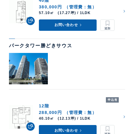
40階
ケン・コーポレーションでは、パークタワー勝どき の
380,000円
（管理費：無）
中古住宅購入・賃貸運用・売却査定などのご相談も承っ
57.10㎡ (17.27坪) / 1LDK
ています。高級不動産の取扱いに特化した当社 銀座湾
お問い合わせ
岸支店 が担当させていただきます。売却価格 や 貸し出
し賃料の算出など、柔軟に対応いたします。
貸したい方・売りたい方はこちら
パークタワー勝どきサウス
申込有
12階
288,000円
（管理費：無）
40.10㎡ (12.13坪) / 1LDK
お問い合わせ