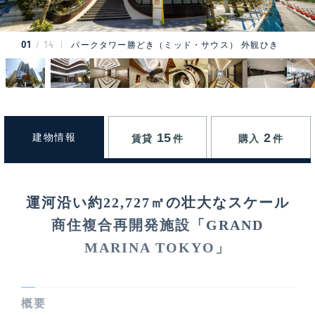
01
14
パークタワー勝どき（ミッド・サウス） 外観ひき
15
2
建物情報
賃貸
件
購入
件
運河沿い約22,727㎡の壮大なスケール
商住複合再開発施設「GRAND
MARINA TOKYO」
概要