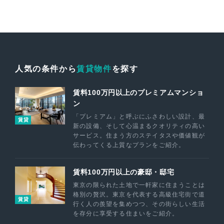
人気の条件から
賃貸物件
を探す
賃料100万円以上のプレミアムマンショ
ン
「プレミアム」と呼ぶにふさわしい設計、最
賃貸
新の設備、そして心温まるクオリティの高い
サービス。住まう方のステイタスや価値観が
伝わってくる上質なプランをご紹介。
賃料100万円以上の豪邸・邸宅
東京の限られた土地で一軒家に住まうことは
格別の贅沢。東京を代表する高級住宅街で道
賃貸
行く人の羨望を集めつつ、その街らしい生活
を存分に享受する住まいをご紹介。