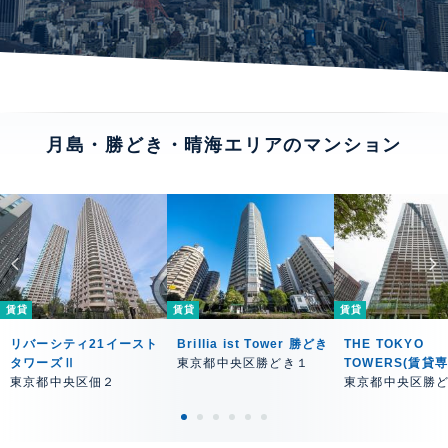
月島・勝どき・晴海エリアのマンション
賃貸
賃貸
賃貸
リバーシティ21イースト
Brillia ist Tower 勝どき
THE TOKYO
タワーズⅡ
東京都中央区勝どき１
TOWERS(賃貸
東京都中央区佃２
東京都中央区勝