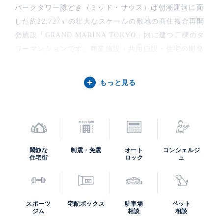
パークタワー勝どき（ミッド・サウス）は朝潮運河に面
した約22,727㎡の壮大なスケールの敷地の商住複合再開
発施設「GRAND MARINA TOKYO」内に建つ二棟のタ
ワーマンションです。商業施設・共用施設・住宅の開発
が一体となった商住複合大規模再開発タワーは、敷地中
央に建つ「パークタワー勝どきミッド」が地上45階地下
もっと見る
2階で清水建設による設計施工。敷地東南の「パークタ
ワー勝どきサウス」がトライスター構造の地上58階地下
3階で鹿島建設による設計施工。同一敷地内で2社のゼネ
コンが技術を尽くした建物です。いずれも水に浮かぶダ
イナミックで立体的な帆のフォームをイメージした緩や
閑静な
制震・免震
オート
コンシェルジ
住宅街
ロック
ュ
かな曲線を描くデザインです。
GRAND MARINA TOKYO 敷地全体について
スポーツ
宅配ボックス
駐車場
ペット
ジム
相談
相談
敷地にはバーベキューガーデンやショッピングデッキを