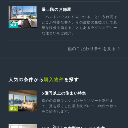
最上階のお部屋
「ペントハウスに住んでいる」という台詞は
どこか特別な響き。その建物の象徴として豪
賃貸
華な設備を備えることもあるラグジュアリー
な住まいをご紹介。
他のこだわり条件を見る
人気の条件から
購入物件
を探す
5億円以上の住まい特集
都心の高級マンションからリゾート別荘ま
で。贅を尽くした最上級グレード物件の数々
購入
をご紹介します。
2