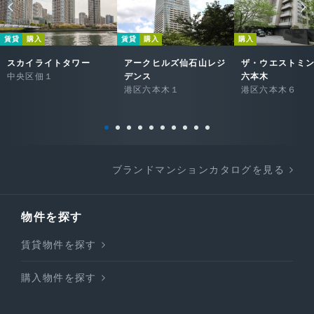
賃貸
購入
賃貸
購入
購入
スカイライトタワー
アークヒルズ仙石山レジ
ザ・ウエストミ
中央区佃１
デンス
六本木
港区六本木１
港区六本木６
ブランドマンションカタログを見る
物件を探す
賃貸物件を探す
購入物件を探す