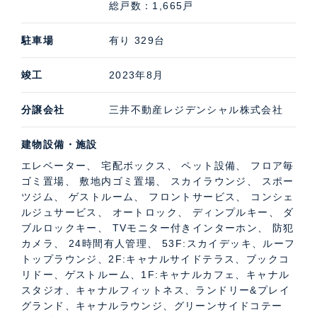
総戸数：1,665戸
能なゲストルーム、90㎡のジム・ゴルフレンジ、などが
あります。また、3階には会議室、個室ブース、リフレ
駐車場
有り 329台
ッシュスペースなどが設けられた約300㎡のコミュニテ
ィスペースがあります。
竣工
2023年8月
分譲会社
三井不動産レジデンシャル株式会社
パークタワー勝どきサウスの特徴的な共用施設
建物設備・施設
ダイナミックな解放感を実現した53～54階のルーフトッ
プラウンジは二層吹抜けの開放的な構造に加え、水盤を
エレベーター、 宅配ボックス、 ペット設備、 フロア毎
ゴミ置場、 敷地内ゴミ置場、 スカイラウンジ、 スポー
備えたスカイデッキがあることも特徴です。1階には飲
ツジム、 ゲストルーム、 フロントサービス、 コンシェ
み物と軽食メニューを揃えたのカフェや水と緑を感じら
ルジュサービス、 オートロック、 ディンプルキー、 ダ
れるフィットネス、2階には水と緑を感じながら過ごせ
ブルロックキー、 TVモニター付きインターホン、 防犯
カメラ、 24時間有人管理、 53F:スカイデッキ、ルーフ
るキャナルサイドテラスやブックコリドー、ゲストルー
トップラウンジ、2F:キャナルサイドテラス、ブックコ
ムなどがあります。
リドー、ゲストルーム、1F:キャナルカフェ、キャナル
スタジオ、キャナルフィットネス、ランドリー&プレイ
グランド、キャナルラウンジ、グリーンサイドコテー
共用部紹介動画