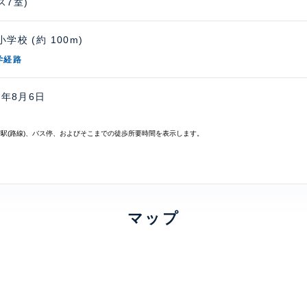
ス7室)
学校 (約 100m)
学経路
6年8月6日
寄駅(路線)、バス停、およびそこまでの徒歩所要時間を表示します。
マップ