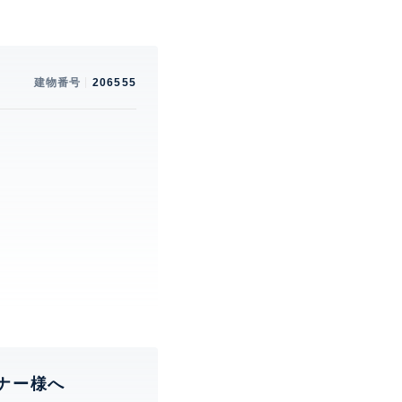
建物番号
206555
。
ナー様へ