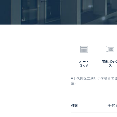
オート
宅配ボッ
ロック
ス
■千代田区立麹町小学校まで徒歩
室)
住所
千代