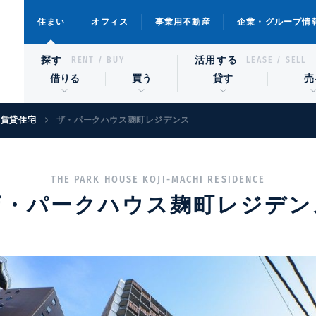
住まい
オフィス
事業用不動産
企業・グループ情
探す
活用する
RENT / BUY
LEASE / SELL
借りる
買う
貸す
売
級賃貸住宅
ザ・パークハウス麹町レジデンス
THE PARK HOUSE KOJI-MACHI RESIDENCE
ザ・パークハウス麹町レジデン