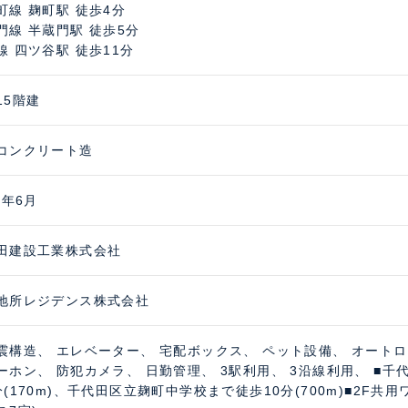
町線 麹町駅 徒歩4分
門線 半蔵門駅 徒歩5分
線 四ツ谷駅 徒歩11分
15階建
コンクリート造
3年6月
建設工業株式会社
地所レジデンス株式会社
震構造、 エレベーター、 宅配ボックス、 ペット設備、 オートロ
ーホン、 防犯カメラ、 日勤管理、 3駅利用、 3沿線利用、 ■
分(170m)、千代田区立麹町中学校まで徒歩10分(700m)■2F共