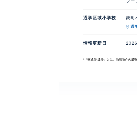
ブー
通学区域小学校
麹町小
通
情報更新日
202
*「交通/駅徒歩」とは、当該物件の最