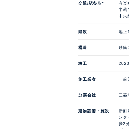
交通/駅徒歩*
有楽
半蔵
中央
階数
地上
構造
鉄筋
竣工
202
施工業者
前田
分譲会社
三菱
建物設備・施設
新耐
ンタ
歩2