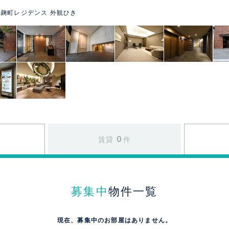
麹町レジデンス 外観ひき
0
賃貸
件
募集中
物件一覧
現在、募集中のお部屋はありません。