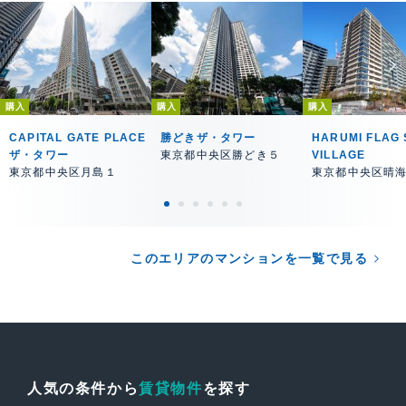
購入
購入
購入
CAPITAL GATE PLACE
勝どきザ・タワー
HARUMI FLAG 
ザ・タワー
東京都中央区勝どき５
VILLAGE
東京都中央区月島１
東京都中央区晴
このエリアのマンションを一覧で見る
人気の条件から
賃貸物件
を探す