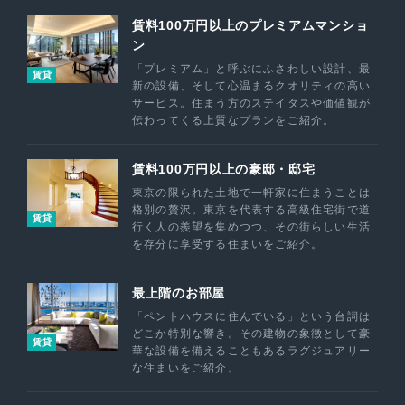
賃料100万円以上のプレミアムマンショ
ン
「プレミアム」と呼ぶにふさわしい設計、最
賃貸
新の設備、そして心温まるクオリティの高い
サービス。住まう方のステイタスや価値観が
伝わってくる上質なプランをご紹介。
賃料100万円以上の豪邸・邸宅
東京の限られた土地で一軒家に住まうことは
格別の贅沢。東京を代表する高級住宅街で道
賃貸
行く人の羨望を集めつつ、その街らしい生活
を存分に享受する住まいをご紹介。
最上階のお部屋
「ペントハウスに住んでいる」という台詞は
どこか特別な響き。その建物の象徴として豪
賃貸
華な設備を備えることもあるラグジュアリー
な住まいをご紹介。