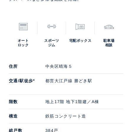
オート
スポーツ
宅配ボックス
駐車場
ロック
ジム
相談
住所
中央区晴海５
交通/駅徒歩*
都営大江戸線 勝どき駅
階数
地上17階 地下1階建／A棟
構造
鉄筋コンクリート造
総戸数
384戸