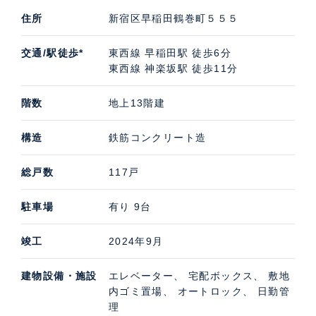
住所
新宿区早稲田鶴巻町５５５
交通/駅徒歩*
東西線 早稲田駅 徒歩6分
東西線 神楽坂駅 徒歩11分
階数
地上13階建
構造
鉄筋コンクリート造
総戸数
117戸
駐車場
有り 9台
竣工
2024年9月
建物設備・施設
エレベーター、 宅配ボックス、 敷地
内ゴミ置場、 オートロック、 日勤管
理