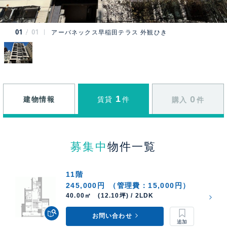
01
01
アーバネックス早稲田テラス 外観ひき
1
0
建物情報
賃貸
件
購入
件
募集中
物件一覧
11階
245,000円
（管理費：15,000円）
40.00㎡ (12.10坪) / 2LDK
お問い合わせ