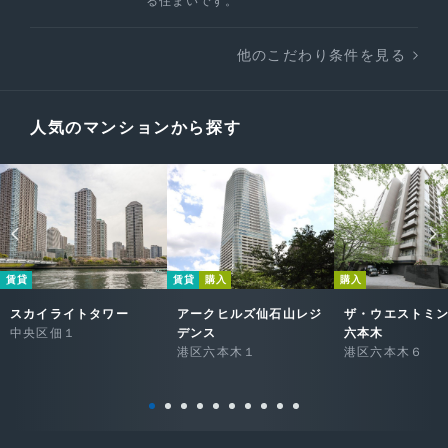
る住まいです。
他のこだわり条件を見る
人気のマンションから探す
賃貸
賃貸
購入
購入
スカイライトタワー
アークヒルズ仙石山レジ
ザ・ウエストミ
中央区佃１
デンス
六本木
港区六本木１
港区六本木６