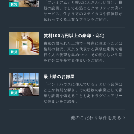
「プレミアム」と呼ぶにふさわしい設計、最
賃貸
新の設備、そして心温まるクオリティの高い
サービス。住まう方のステイタスや価値観が
伝わってくる上質なプランをご紹介。
賃料100万円以上の豪邸・邸宅
東京の限られた土地で一軒家に住まうことは
格別の贅沢。東京を代表する高級住宅街で道
賃貸
行く人の羨望を集めつつ、その街らしい生活
を存分に享受する住まいをご紹介。
最上階のお部屋
「ペントハウスに住んでいる」という台詞は
どこか特別な響き。その建物の象徴として豪
賃貸
華な設備を備えることもあるラグジュアリー
な住まいをご紹介。
他のこだわり条件を見る