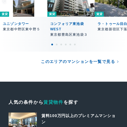
賃貸
賃貸
賃貸
ユニゾンタワー
コンフォリア東池袋
ラ・トゥール目
東京都中野区東中野５
WEST
東京都新宿区下
東京都豊島区東池袋３
このエリアのマンションを一覧で見る
人気の条件から
賃貸物件
を探す
賃料100万円以上のプレミアムマンショ
ン