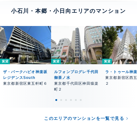
小石川・本郷・小日向エリアのマンション
賃貸
賃貸
賃貸
ザ・パークハビオ神楽坂
ルフォンプログレ千代田
ラ・トゥール神
レジデンスSouth
御茶ノ水
東京都新宿区西
東京都新宿区東五軒町６
東京都千代田区神田猿楽
２
町２
このエリアのマンションを一覧で見る