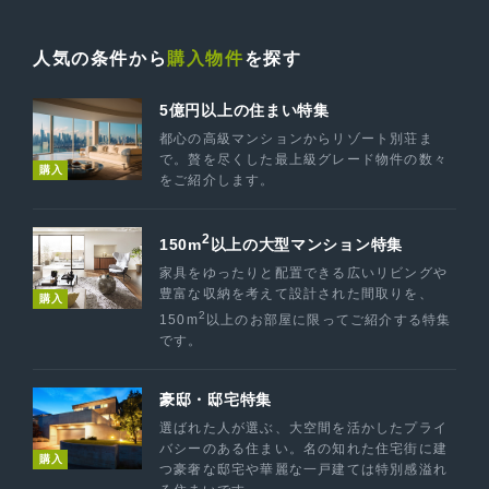
人気の条件から
購入物件
を探す
5億円以上の住まい特集
都心の高級マンションからリゾート別荘ま
で。贅を尽くした最上級グレード物件の数々
購入
をご紹介します。
2
150m
以上の大型マンション特集
家具をゆったりと配置できる広いリビングや
豊富な収納を考えて設計された間取りを、
購入
2
150m
以上のお部屋に限ってご紹介する特集
です。
豪邸・邸宅特集
選ばれた人が選ぶ、大空間を活かしたプライ
バシーのある住まい。名の知れた住宅街に建
購入
つ豪奢な邸宅や華麗な一戸建ては特別感溢れ