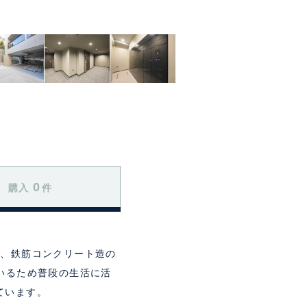
0
購入
件
る、鉄筋コンクリート造の
いるため普段の生活に活
ています。