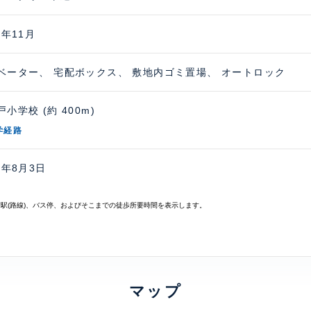
4年11月
ベーター、 宅配ボックス、 敷地内ゴミ置場、 オートロック
小学校 (約 400m)
学経路
6年8月3日
寄駅(路線)、バス停、およびそこまでの徒歩所要時間を表示します。
マップ