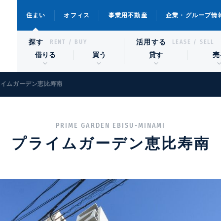
住まい
オフィス
事業用不動産
企業・グループ情
探す
活用する
RENT / BUY
LEASE / SELL
借りる
買う
貸す
売
ライムガーデン恵比寿南
PRIME GARDEN EBISU-MINAMI
プライムガーデン恵比寿南