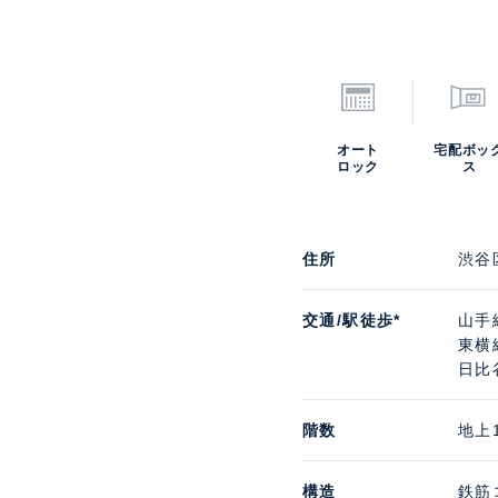
オート
宅配ボッ
ロック
ス
住所
渋谷
交通/駅徒歩*
山手
東横
日比
階数
地上
構造
鉄筋