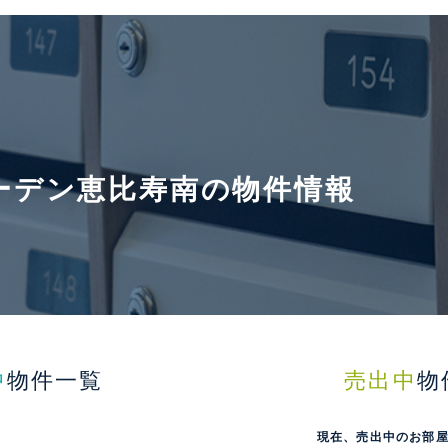
ーデン恵比寿南の物件情報
中
物件一覧
売出中
物
現在、売出中のお部