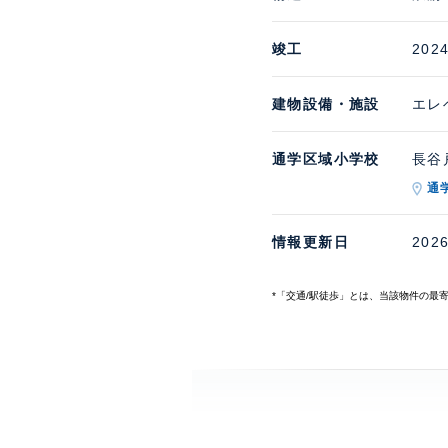
竣工
202
建物設備・施設
エレ
通学区域小学校
長谷戸
通
情報更新日
202
*「交通/駅徒歩」とは、当該物件の最