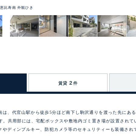
恵比寿南 外観ひき
2
賃貸
件
南は、代官山駅から徒歩5分ほど南下し駒沢通りを渡った先にあ
です。共用部には、宅配ボックスや敷地内ゴミ置き場が設置されて
クやディンプルキー、防犯カメラ等のセキュリティーも装備され