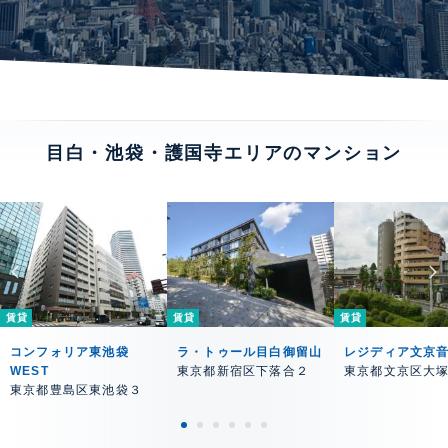
目白・池袋・護国寺エリアのマンション
賃貸
賃貸
賃貸
コンフォリア東池袋
ラ・トゥール目白御留山
レジディア文京
WEST
東京都新宿区下落合２
東京都文京区大
東京都豊島区東池袋３