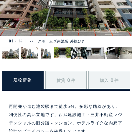
01
14
パークホームズ南池袋 外観ひき
0
0
建物情報
賃貸
件
購入
件
再開発が進む池袋駅まで徒歩5分。多彩な路線があり、
利便性の高い立地です。西武建設施工・三井不動産レジ
デンシャルの旧分譲マンション。ホテルライクな内廊下
設計でプライバシーを確保しています。