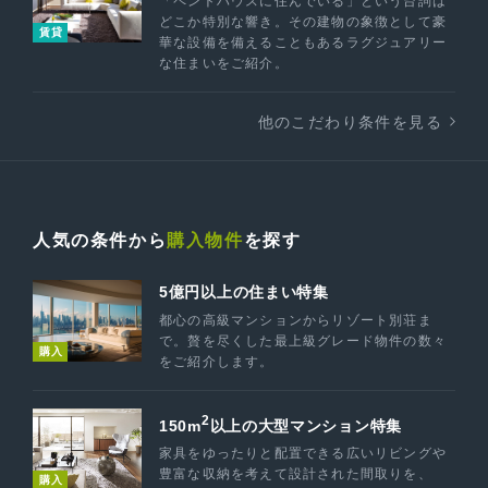
「ペントハウスに住んでいる」という台詞は
どこか特別な響き。その建物の象徴として豪
賃貸
華な設備を備えることもあるラグジュアリー
な住まいをご紹介。
他のこだわり条件を見る
人気の条件から
購入物件
を探す
5億円以上の住まい特集
都心の高級マンションからリゾート別荘ま
で。贅を尽くした最上級グレード物件の数々
購入
をご紹介します。
2
150m
以上の大型マンション特集
家具をゆったりと配置できる広いリビングや
豊富な収納を考えて設計された間取りを、
購入