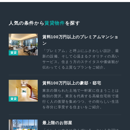
人気の条件から
賃貸物件
を探す
賃料100万円以上のプレミアムマンショ
ン
「プレミアム」と呼ぶにふさわしい設計、最
賃貸
新の設備、そして心温まるクオリティの高い
サービス。住まう方のステイタスや価値観が
伝わってくる上質なプランをご紹介。
賃料100万円以上の豪邸・邸宅
東京の限られた土地で一軒家に住まうことは
格別の贅沢。東京を代表する高級住宅街で道
賃貸
行く人の羨望を集めつつ、その街らしい生活
を存分に享受する住まいをご紹介。
最上階のお部屋