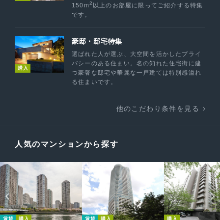
2
150m
以上のお部屋に限ってご紹介する特集
です。
豪邸・邸宅特集
選ばれた人が選ぶ、大空間を活かしたプライ
バシーのある住まい。名の知れた住宅街に建
購入
つ豪奢な邸宅や華麗な一戸建ては特別感溢れ
る住まいです。
他のこだわり条件を見る
人気のマンションから探す
賃貸
購入
賃貸
購入
購入