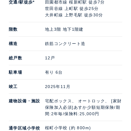
交通/駅徒歩*
田園都市線 桜新町駅 徒歩7分
世田谷線 上町駅 徒歩25分
大井町線 上野毛駅 徒歩30分
階数
地上3階 地下1階建
構造
鉄筋コンクリート造
総戸数
12戸
駐車場
有り 6台
竣工
2025年11月
建物設備・施設
宅配ボックス、 オートロック、 [家財
保険加入必須]あすか少額短期保険/期
間:2年毎/保険料:25,000円
桜町小学校 (約 800m)
通学区域小学校