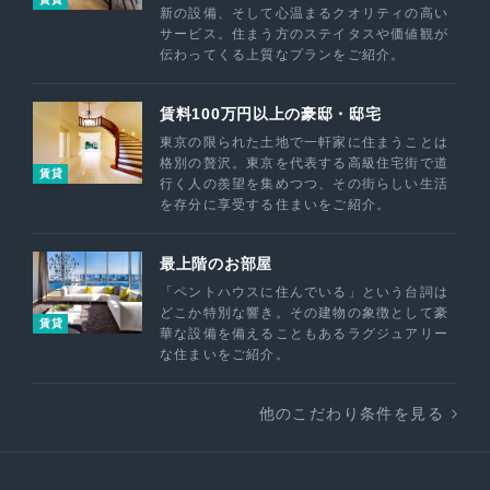
新の設備、そして心温まるクオリティの高い
サービス。住まう方のステイタスや価値観が
伝わってくる上質なプランをご紹介。
賃料100万円以上の豪邸・邸宅
東京の限られた土地で一軒家に住まうことは
格別の贅沢。東京を代表する高級住宅街で道
賃貸
行く人の羨望を集めつつ、その街らしい生活
を存分に享受する住まいをご紹介。
最上階のお部屋
「ペントハウスに住んでいる」という台詞は
どこか特別な響き。その建物の象徴として豪
賃貸
華な設備を備えることもあるラグジュアリー
な住まいをご紹介。
他のこだわり条件を見る