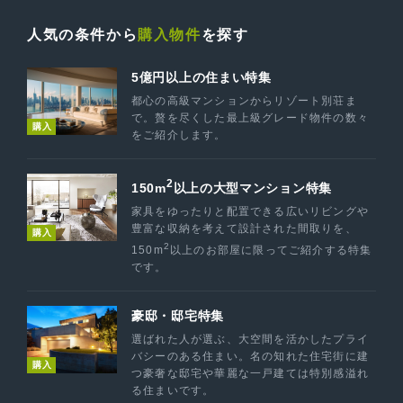
人気の条件から
購入物件
を探す
5億円以上の住まい特集
都心の高級マンションからリゾート別荘ま
で。贅を尽くした最上級グレード物件の数々
購入
をご紹介します。
2
150m
以上の大型マンション特集
家具をゆったりと配置できる広いリビングや
豊富な収納を考えて設計された間取りを、
購入
2
150m
以上のお部屋に限ってご紹介する特集
です。
豪邸・邸宅特集
選ばれた人が選ぶ、大空間を活かしたプライ
バシーのある住まい。名の知れた住宅街に建
購入
つ豪奢な邸宅や華麗な一戸建ては特別感溢れ
る住まいです。