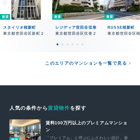
賃貸
賃貸
賃貸
スタイリオ桜新町
レジディア世田谷弦巻
RUSSE桜新町
東京都世田谷区新町２
東京都世田谷区弦巻２
東京都世田谷区
このエリアのマンションを一覧で見る
人気の条件から
賃貸物件
を探す
賃料100万円以上のプレミアムマンショ
ン
「プレミアム」と呼ぶにふさわしい設計、最
賃貸