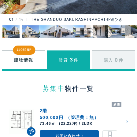
01
14
THE GRANDUO SAKURASHINMACHI 外観ひき
CLOSE UP
3
0
建物情報
賃貸
件
購入
件
募集中
物件一覧
新築
2階
500,000円
（管理費：無）
73.46㎡ (22.22坪) / 2LDK
お問い合わせ