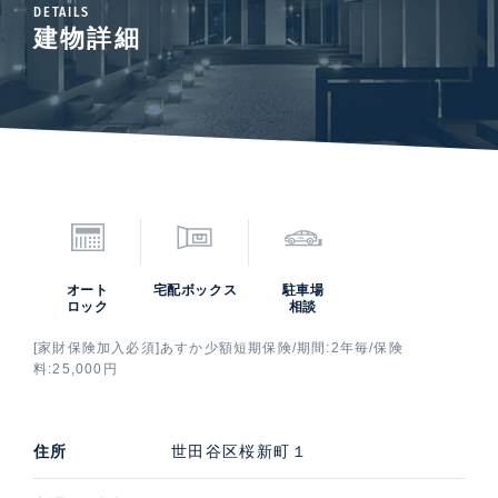
DETAILS
建物詳細
オート
宅配ボックス
駐車場
ロック
相談
[家財保険加入必須]あすか少額短期保険/期間:2年毎/保険
料:25,000円
住所
世田谷区桜新町１