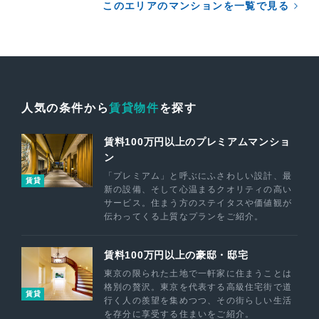
このエリアのマンションを一覧で見る
人気の条件から
賃貸物件
を探す
賃料100万円以上のプレミアムマンショ
ン
「プレミアム」と呼ぶにふさわしい設計、最
賃貸
新の設備、そして心温まるクオリティの高い
サービス。住まう方のステイタスや価値観が
伝わってくる上質なプランをご紹介。
賃料100万円以上の豪邸・邸宅
東京の限られた土地で一軒家に住まうことは
格別の贅沢。東京を代表する高級住宅街で道
賃貸
行く人の羨望を集めつつ、その街らしい生活
を存分に享受する住まいをご紹介。