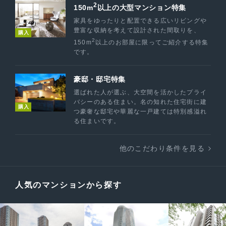
2
150m
以上の大型マンション特集
家具をゆったりと配置できる広いリビングや
豊富な収納を考えて設計された間取りを、
購入
2
150m
以上のお部屋に限ってご紹介する特集
です。
豪邸・邸宅特集
選ばれた人が選ぶ、大空間を活かしたプライ
バシーのある住まい。名の知れた住宅街に建
購入
つ豪奢な邸宅や華麗な一戸建ては特別感溢れ
る住まいです。
他のこだわり条件を見る
人気のマンションから探す