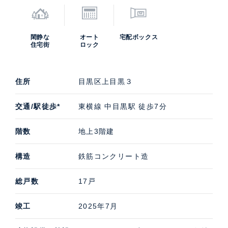
閑静な
オート
宅配ボックス
住宅街
ロック
住所
目黒区上目黒３
交通/駅徒歩*
東横線 中目黒駅 徒歩7分
階数
地上3階建
構造
鉄筋コンクリート造
総戸数
17戸
竣工
2025年7月