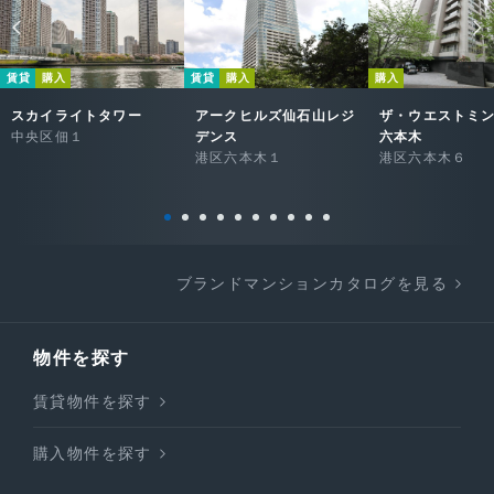
賃貸
購入
賃貸
購入
購入
スカイライトタワー
アークヒルズ仙石山レジ
ザ・ウエストミ
中央区佃１
デンス
六本木
港区六本木１
港区六本木６
ブランドマンションカタログを見る
物件を探す
賃貸物件を探す
購入物件を探す