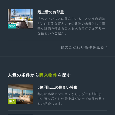
最上階のお部屋
「ペントハウスに住んでいる」という台詞は
どこか特別な響き。その建物の象徴として豪
賃貸
華な設備を備えることもあるラグジュアリー
な住まいをご紹介。
他のこだわり条件を見る
人気の条件から
購入物件
を探す
5億円以上の住まい特集
都心の高級マンションからリゾート別荘ま
で。贅を尽くした最上級グレード物件の数々
購入
をご紹介します。