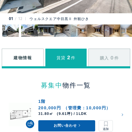
01
12
ウェルスクエア中目黒Ⅱ 外観ひき
2
0
建物情報
賃貸
件
購入
件
募集中
物件一覧
1階
200,000円
（管理費：10,000円）
31.80㎡ (9.61坪) / 1LDK
お問い合わせ