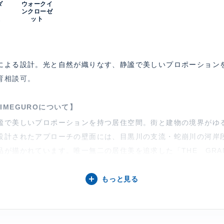
ダ
ウォークイ
ンクローゼ
上
ット
による設計。光と自然が織りなす、静謐で美しいプロポーション
育相談可。
AMIMEGUROについて】
謐で美しいプロポーションを持つ居住空間。街と建物の境界がゆ
設計されたアプローチの壁面には、目黒川の支流・蛇崩川の河岸
が描かれています。唯一無二の居住美を追求した「THE GRAN
もっと見る
イナーズ物件、 2面採光、 LDK20帖以上、 ドライエリア