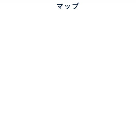
コン、 給湯、 室内洗濯機置場、 バストイレ別、 洗面所独立、 
マップ
ローゼット、 コンロ4口
THE GRANDUO KAMIMEGURO
建物詳細
THE GRANDUO KAMIMEGURO
特設サイト
0