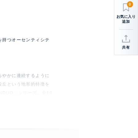
0
を持つオーセンティシテ
共有
るやかに連続するように
段丘という地形的特徴を
DUO」シリーズ。全10