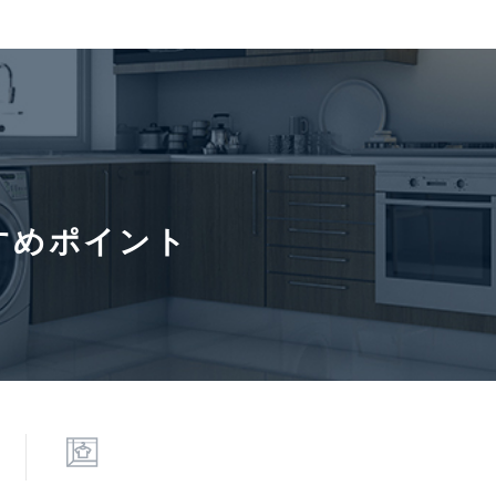
入居諸条件
ペット相
保証会社
ヶ月積み増しになります。■保証会社必須。【月次型】初回保証料:
月額賃料等の1%(※保証委託最低金額 初回5万円、継続 月次10
50%、継続保証料:毎年1万円。※契約型は保証会社による。
すめポイント
6年8月3日
次回更新予定日
2026年8
寄駅(路線)、バス停、およびそこまでの徒歩所要時間を表示します。
0