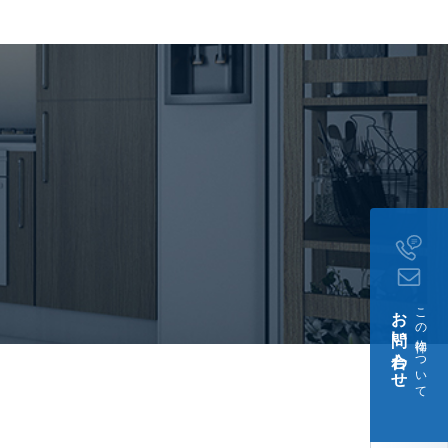
談、 住居兼事務所不可、
必須
契約時月額賃料等の
00円)。【年次型】初回保
月17日
お問い合わせ
この物件について