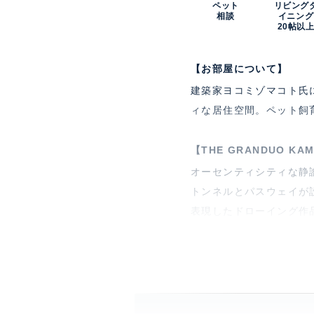
ペット
リビング
相談
イニング
20帖以
【お部屋について】
建築家ヨコミゾマコト氏
ィな居住空間。ペット飼
【THE GRANDUO K
オーセンティシティな静
トンネルとパスウェイが
表現したドローイング作品
戸。
特徴
デザ