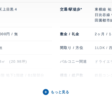
区上目黒４
交通/駅徒歩*
東横線 祐
日比谷線 
田園都市線
000円 / 無
敷金 / 礼金
2ヶ月 / 
 無
間取り / 方位
1LDK / 
38㎡ (20.98坪)
バルコニー関連
ドライエ
階 地下1階建 / B1階部分
構造 / 総戸数
鉄筋コンク
6年6月
入居可能日
即
もっと見る
黒小学校(約400m)
契約形態
定期借家