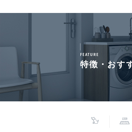
契約期間（期日）
3年
備考
■ペット飼育時、敷金1
40%、継続保証料:毎月
証料:契約時月額賃料等の
FEATURE
特徴・おす
情報更新日
202
*「交通/駅徒歩」とは、当該物件の最