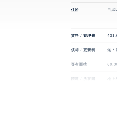
住所
目黒
賃料 / 管理費
431,
償却 / 更新料
無 /
専有面積
69.
階建 / 所在階
地上3
竣工
202
通学区域小学校
上目