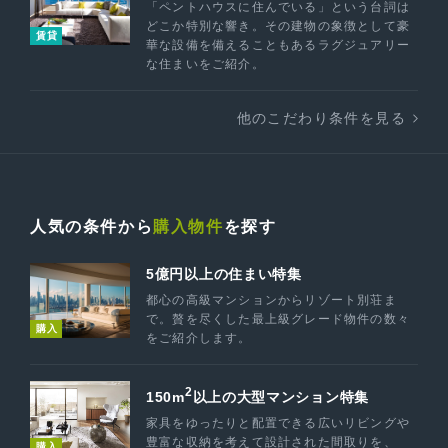
「ペントハウスに住んでいる」という台詞は
どこか特別な響き。その建物の象徴として豪
賃貸
華な設備を備えることもあるラグジュアリー
な住まいをご紹介。
他のこだわり条件を見る
人気の条件から
購入物件
を探す
5億円以上の住まい特集
都心の高級マンションからリゾート別荘ま
で。贅を尽くした最上級グレード物件の数々
購入
をご紹介します。
2
150m
以上の大型マンション特集
家具をゆったりと配置できる広いリビングや
豊富な収納を考えて設計された間取りを、
購入