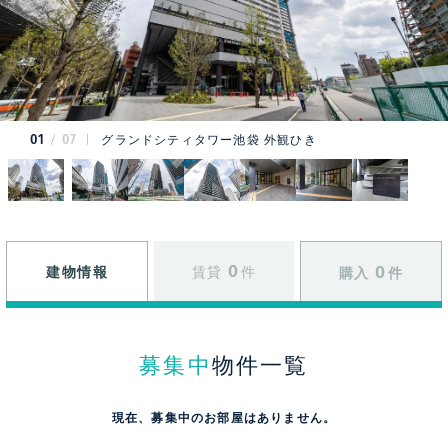
01
07
グランドシティタワー池袋 外観ひき
0
0
建物情報
賃貸
件
購入
件
募集中
物件一覧
現在、募集中のお部屋はありません。