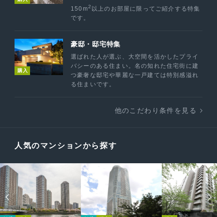
2
150m
以上のお部屋に限ってご紹介する特集
です。
豪邸・邸宅特集
選ばれた人が選ぶ、大空間を活かしたプライ
バシーのある住まい。名の知れた住宅街に建
購入
つ豪奢な邸宅や華麗な一戸建ては特別感溢れ
る住まいです。
他のこだわり条件を見る
人気のマンションから探す