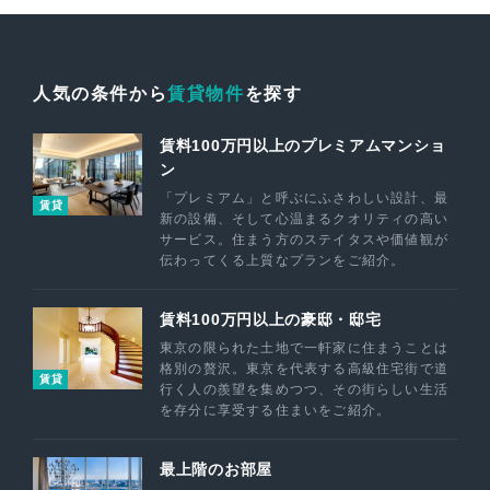
人気の条件から
賃貸物件
を探す
賃料100万円以上のプレミアムマンショ
ン
「プレミアム」と呼ぶにふさわしい設計、最
賃貸
新の設備、そして心温まるクオリティの高い
サービス。住まう方のステイタスや価値観が
伝わってくる上質なプランをご紹介。
賃料100万円以上の豪邸・邸宅
東京の限られた土地で一軒家に住まうことは
格別の贅沢。東京を代表する高級住宅街で道
賃貸
行く人の羨望を集めつつ、その街らしい生活
を存分に享受する住まいをご紹介。
最上階のお部屋