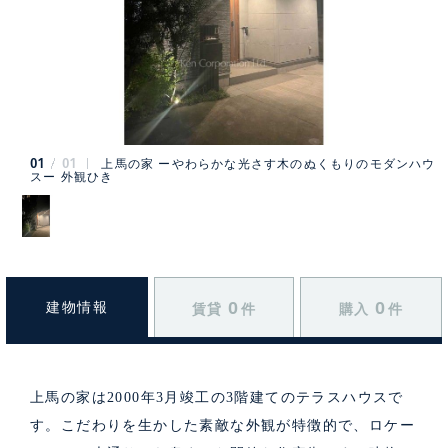
01
01
上馬の家 ーやわらかな光さす木のぬくもりのモダンハウ
スー 外観ひき
0
0
建物情報
賃貸
件
購入
件
上馬の家は2000年3月竣工の3階建てのテラスハウスで
す。こだわりを生かした素敵な外観が特徴的で、ロケー