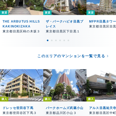
賃貸
賃貸
賃貸
THE ARBUTUS HILLS
ザ・パークハビオ目黒プ
MFPR目黒タワ
KAKINOKIZAKA
レイス
東京都目黒区目
東京都目黒区柿の木坂３
東京都目黒区下目黒１
このエリアのマンションを一覧で見る
購入
購入
購入
ドレッセ世田谷下馬
パークホームズ武蔵小山
アルス目黒祐天
東京都世田谷区下馬３
東京都品川区小山３
東京都目黒区中