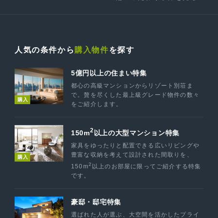
人気の条件から
購入物件
を探す
5億円以上の住まい特集
都心の高級マンションからリゾート別荘ま
で。贅を尽くした最上級グレード物件の数々
購入
をご紹介します。
2
150m
以上の大型マンション特集
家具をゆったりと配置できる広いリビングや
豊富な収納を考えて設計された間取りを、
購入
2
150m
以上のお部屋に限ってご紹介する特集
です。
豪邸・邸宅特集
選ばれた人が選ぶ、大空間を活かしたプライ