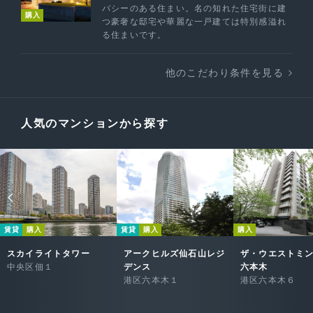
バシーのある住まい。名の知れた住宅街に建
購入
つ豪奢な邸宅や華麗な一戸建ては特別感溢れ
る住まいです。
他のこだわり条件を見る
人気のマンションから探す
賃貸
購入
賃貸
購入
購入
スカイライトタワー
アークヒルズ仙石山レジ
ザ・ウエストミ
中央区佃１
デンス
六本木
港区六本木１
港区六本木６