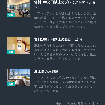
賃料100万円以上のプレミアムマンショ
ン
「プレミアム」と呼ぶにふさわしい設計、最
賃貸
新の設備、そして心温まるクオリティの高い
サービス。住まう方のステイタスや価値観が
伝わってくる上質なプランをご紹介。
賃料100万円以上の豪邸・邸宅
東京の限られた土地で一軒家に住まうことは
格別の贅沢。東京を代表する高級住宅街で道
賃貸
行く人の羨望を集めつつ、その街らしい生活
を存分に享受する住まいをご紹介。
最上階のお部屋
「ペントハウスに住んでいる」という台詞は
どこか特別な響き。その建物の象徴として豪
賃貸
華な設備を備えることもあるラグジュアリー
な住まいをご紹介。
他のこだわり条件を見る