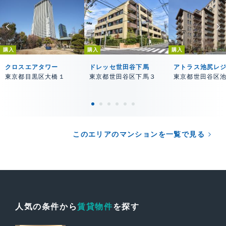
購入
購入
購入
クロスエアタワー
ドレッセ世田谷下馬
アトラス池尻レ
東京都目黒区大橋１
東京都世田谷区下馬３
東京都世田谷区
このエリアのマンションを一覧で見る
人気の条件から
賃貸物件
を探す