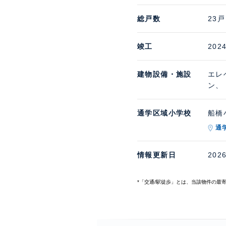
総戸数
23戸
竣工
202
建物設備・施設
エレ
ン、
通学区域小学校
船橋小
通
情報更新日
202
*「交通/駅徒歩」とは、当該物件の最