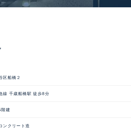
ク
谷区船橋２
急線 千歳船橋駅 徒歩8分
5階建
コンクリート造