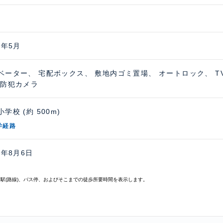
4年5月
ベーター、 宅配ボックス、 敷地内ゴミ置場、 オートロック、 
 防犯カメラ
学校 (約 500m)
学経路
6年8月6日
寄駅(路線)、バス停、およびそこまでの徒歩所要時間を表示します。