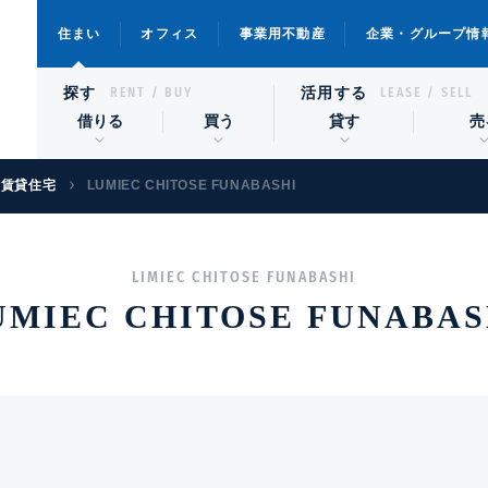
住まい
オフィス
事業用不動産
企業・グループ情
探す
活用する
RENT / BUY
LEASE / SELL
借りる
買う
貸す
売
級賃貸住宅
LUMIEC CHITOSE FUNABASHI
LIMIEC CHITOSE FUNABASHI
UMIEC CHITOSE FUNABAS