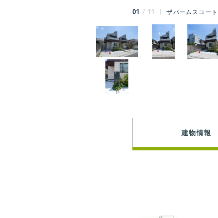
01
11
ザパームスコート
建物情報