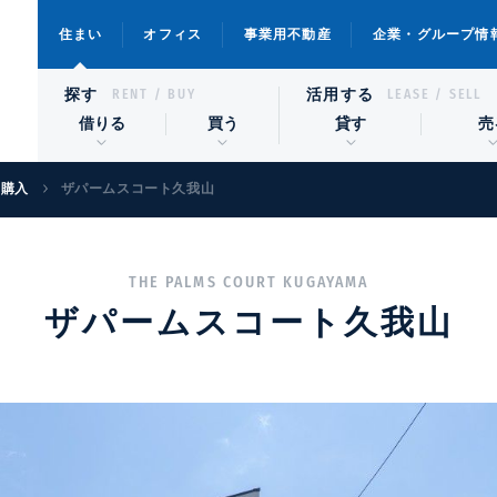
住まい
オフィス
事業用不動産
企業・グループ情
探す
活用する
RENT / BUY
LEASE / SELL
借りる
買う
貸す
売
宅購入
ザパームスコート久我山
THE PALMS COURT KUGAYAMA
ザパームスコート久我山