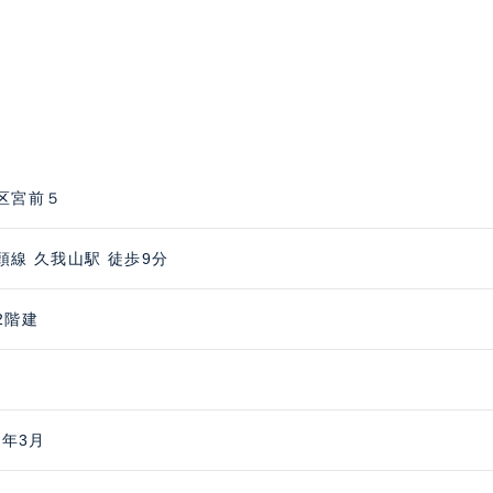
区宮前５
頭線 久我山駅 徒歩9分
2階建
6年3月