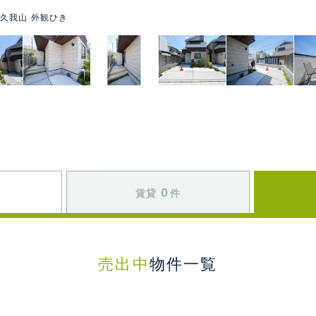
久我山 外観ひき
0
賃貸
件
売出中
物件一覧