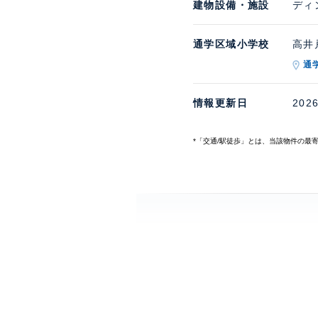
建物設備・施設
ディ
通学区域小学校
高井戸
通
情報更新日
202
*「交通/駅徒歩」とは、当該物件の最