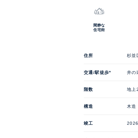
閑静な
住宅街
住所
杉並
交通/駅徒歩*
井の
階数
地上
構造
木造
竣工
202