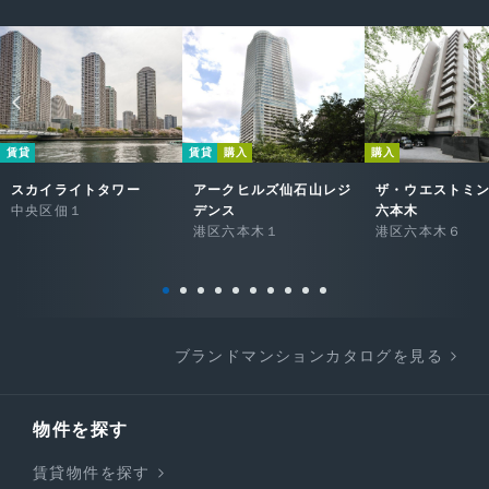
賃貸
賃貸
購入
購入
スカイライトタワー
アークヒルズ仙石山レジ
ザ・ウエストミ
中央区佃１
デンス
六本木
港区六本木１
港区六本木６
ブランドマンションカタログを見る
物件を探す
賃貸物件を探す