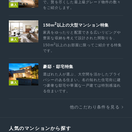
で。贅を尽くした最上級グレード物件の数々
購入
をご紹介します。
2
150m
以上の大型マンション特集
家具をゆったりと配置できる広いリビングや
豊富な収納を考えて設計された間取りを、
購入
2
150m
以上のお部屋に限ってご紹介する特集
です。
豪邸・邸宅特集
選ばれた人が選ぶ、大空間を活かしたプライ
バシーのある住まい。名の知れた住宅街に建
購入
つ豪奢な邸宅や華麗な一戸建ては特別感溢れ
る住まいです。
他のこだわり条件を見る
人気のマンションから探す