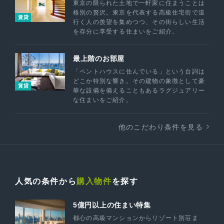
東京の限られた土地で一軒家に住まうことは
格別の贅沢。東京を代表する高級住宅街で道
賃貸
行く人の羨望を集めつつ、その街らしい生活
を存分に享受する住まいをご紹介。
最上階のお部屋
「ペントハウスに住んでいる」という台詞は
どこか特別な響き。その建物の象徴として豪
賃貸
華な設備を備えることもあるラグジュアリー
な住まいをご紹介。
他のこだわり条件を見る
人気の条件から
購入物件
を探す
5億円以上の住まい特集
都心の高級マンションからリゾート別荘ま