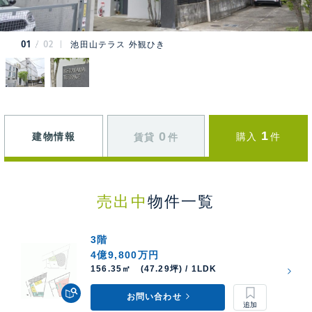
01
02
池田山テラス 外観ひき
1
0
建物情報
購入
件
賃貸
件
売出中
物件一覧
3階
4億9,800万円
156.35㎡ (47.29坪) / 1LDK
お問い合わせ