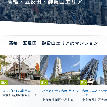
高輪・五反田・御殿山エリア
高輪・五反田・御殿山エリアのマンション
購入
購入
購入
ロワプレイス島津山
パークシティ大崎 ザ タワ
大崎ウエストシ
東京都品川区東五反田３
ー
ーズ
東京都品川区北品川５
東京都品川区大