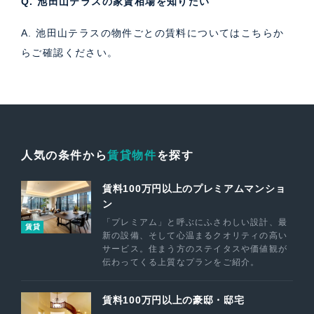
Q. 池田山テラスの家賃相場を知りたい
A. 池田山テラスの物件ごとの賃料については
こちら
か
らご確認ください。
人気の条件から
賃貸物件
を探す
賃料100万円以上のプレミアムマンショ
ン
「プレミアム」と呼ぶにふさわしい設計、最
賃貸
新の設備、そして心温まるクオリティの高い
サービス。住まう方のステイタスや価値観が
伝わってくる上質なプランをご紹介。
賃料100万円以上の豪邸・邸宅