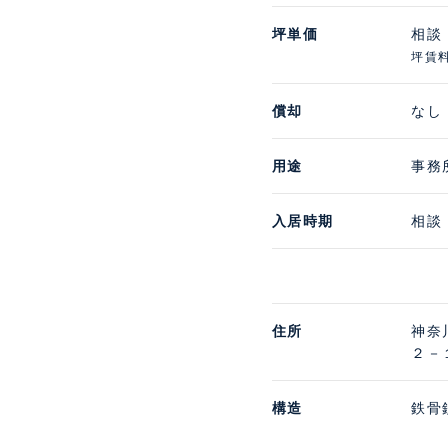
坪単価
相談
坪賃
償却
なし
用途
事務
入居時期
相談
住所
神奈
２－
構造
鉄骨