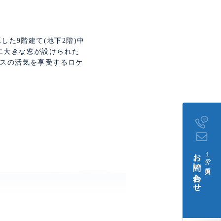
。
した9階建て(地下2階)中
に大きな窓が設けられた
ネスの活気を享受するロケ
お問い合わせ
１分で簡単入力