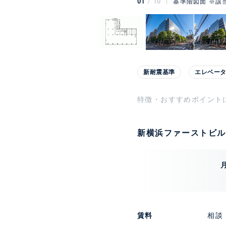
01
10
基準階図面 ※該
新耐震基準
エレベー
特徴・おすすめポイント
新横浜ファーストビル
賃料
相談 