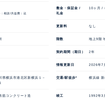
敷金・保証金 /
10ヶ月 /
礼金
料：相談/共益費：込
更新料
なし
所
階数
地上9階 
契約期間（期日）
2年
情報更新日
2026年7
川県横浜市港北区新横浜１－
交通/駅徒歩*
横浜線 新
１
鉄筋コンクリート造
竣工
1992年3