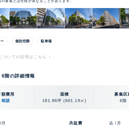
当の募集とは仕様が異なることがあります。
ター
個別空調
駐車場
についての説明はこちら
 6階の詳細情報
月額費用
面積
募集区
相談
181.86坪
(601.19㎡)
6階
/月
共益費
込 /月