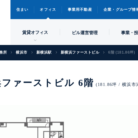
住まい
オフィス
事業用不動産
企業・グループ情
賃貸オフィス
ビル
運営管理
事業・
務所
横浜市
新横浜駅
新横浜ファーストビル
6階 (181.86坪)
ファーストビル 6階
(181.86坪 / 横