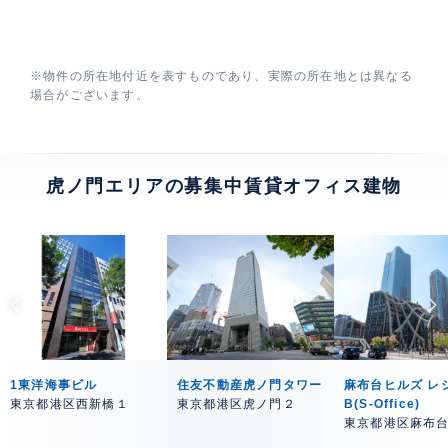
※物件の所在地付近を表すものであり、実際の所在地とは異なる
場合がございます。
虎ノ門エリアの募集中賃貸オフィス建物
1東洋海事ビル
住友不動産虎ノ門タワー
麻布台ヒルズ レ
東京都港区西新橋１
東京都港区虎ノ門２
B(S-Office)
東京都港区麻布