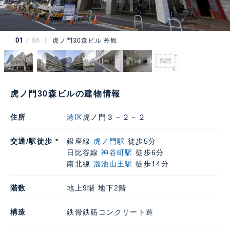
01
06
虎ノ門30森ビル 外観
虎ノ門30森ビルの建物情報
住所
港区
虎ノ門３－２－２
交通/駅徒歩 *
銀座線
虎ノ門駅
徒歩5分
日比谷線
神谷町駅
徒歩6分
南北線
溜池山王駅
徒歩14分
階数
地上9階 地下2階
構造
鉄骨鉄筋コンクリート造