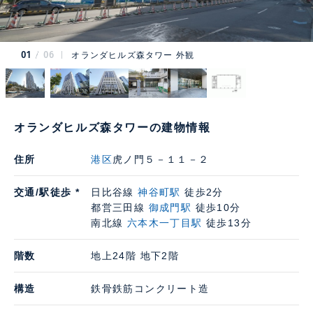
01
06
オランダヒルズ森タワー 外観
オランダヒルズ森タワーの建物情報
住所
港区
虎ノ門５－１１－２
交通/駅徒歩 *
日比谷線
神谷町駅
徒歩2分
都営三田線
御成門駅
徒歩10分
南北線
六本木一丁目駅
徒歩13分
階数
地上24階 地下2階
構造
鉄骨鉄筋コンクリート造