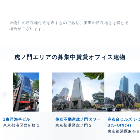
※物件の所在地付近を表すものであり、実際の所在地とは異なる
場合がございます。
虎ノ門エリアの募集中賃貸オフィス建物
1東洋海事ビル
住友不動産虎ノ門タワー
麻布台ヒルズ レ
東京都港区西新橋１
東京都港区虎ノ門２
B(S-Office)
東京都港区麻布