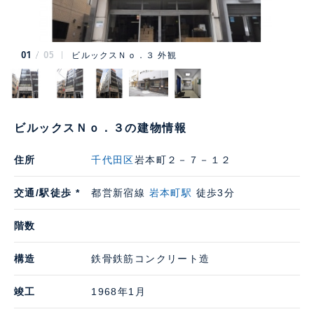
01
05
ビルックスＮｏ．３ 外観
ビルックスＮｏ．３の建物情報
住所
千代田区
岩本町２－７－１２
交通/駅徒歩 *
都営新宿線
岩本町駅
徒歩3分
階数
構造
鉄骨鉄筋コンクリート造
竣工
1968年1月