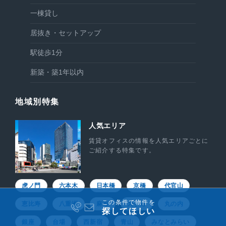
一棟貸し
居抜き・セットアップ
駅徒歩1分
新築・築1年以内
地域別特集
人気エリア
賃貸オフィスの情報を人気エリアごとに
ご紹介する特集です。
虎ノ門
六本木
日本橋
京橋
代官山
この条件で物件を
恵比寿
八重洲
麻布
大手町
丸の内
探してほしい
銀座
台場
西新宿
青山
みなとみらい