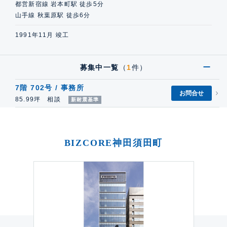
都営新宿線 岩本町駅 徒歩5分
山手線 秋葉原駅 徒歩6分
1991年11月 竣工
募集中一覧
（
1
件）
7階 702号 / 事務所
お問合せ
85.99坪 相談
新耐震基準
BIZCORE神田須田町