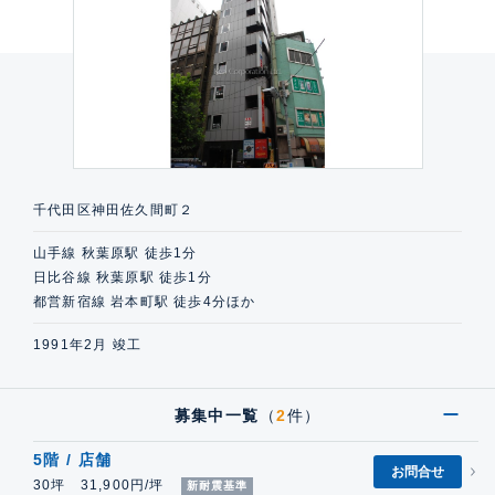
千代田区神田佐久間町２
山手線 秋葉原駅 徒歩1分
日比谷線 秋葉原駅 徒歩1分
都営新宿線 岩本町駅 徒歩4分ほか
1991年2月 竣工
募集中一覧
（
2
件）
5階 / 店舗
お問合せ
30坪 31,900円/坪
新耐震基準