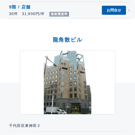
9階 / 店舗
お問合せ
30坪 31,900円/坪
新耐震基準
龍角散ビル
千代田区東神田２