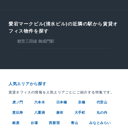
愛宕マークビル(清水ビル)の近隣の駅から賃貸オ
フィス物件を探す
都営三田線 御成門駅
人気エリアから探す
賃貸オフィスの情報を人気エリアごとにご紹介する特集です。
虎ノ門
六本木
日本橋
京橋
代官山
恵比寿
八重洲
麻布
大手町
丸の内
銀座
台場
西新宿
青山
みなとみらい