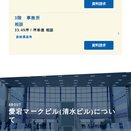
資料請求
3階
事務所
相談
33.45坪 / 坪単価 相談
新耐震基準
資料請求
ABOUT
愛宕マークビル(清水ビル)につい
て