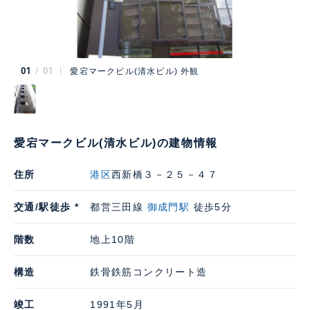
01
01
愛宕マークビル(清水ビル) 外観
愛宕マークビル(清水ビル)の建物情報
住所
港区
西新橋３－２５－４７
交通/駅徒歩 *
都営三田線
御成門駅
徒歩5分
階数
地上10階
構造
鉄骨鉄筋コンクリート造
竣工
1991年5月