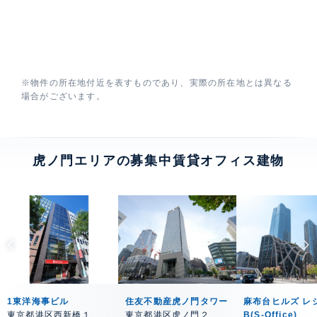
※物件の所在地付近を表すものであり、実際の所在地とは異なる
場合がございます。
虎ノ門エリアの募集中賃貸オフィス建物
1東洋海事ビル
住友不動産虎ノ門タワー
麻布台ヒルズ レ
東京都港区西新橋１
東京都港区虎ノ門２
B(S-Office)