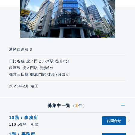
港区西新橋３
日比谷線 虎ノ門ヒルズ駅 徒歩6分
銀座線 虎ノ門駅 徒歩6分
都営三田線 御成門駅 徒歩7分ほか
2025年2月 竣工
募集中一覧
（
3
件）
10階 / 事務所
お問合せ
110.59坪 相談
3階 / 事務所