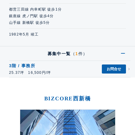
都営三田線 内幸町駅 徒歩1分
銀座線 虎ノ門駅 徒歩4分
山手線 新橋駅 徒歩5分
1982年5月 竣工
募集中一覧
（
1
件）
3階 / 事務所
お問合せ
25.37坪 16,500円/坪
BIZCORE西新橋