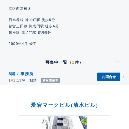
港区西新橋３
日比谷線 神谷町駅 徒歩6分
都営三田線 御成門駅 徒歩6分
銀座線 虎ノ門駅 徒歩9分
2000年4月 竣工
募集中一覧
（
1
件）
8階 / 事務所
お問合せ
141.13坪 相談
新耐震基準
愛宕マークビル(清水ビル)