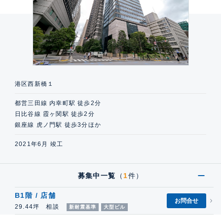
港区西新橋１
都営三田線 内幸町駅 徒歩2分
日比谷線 霞ヶ関駅 徒歩2分
銀座線 虎ノ門駅 徒歩3分ほか
2021年6月 竣工
募集中一覧
（
1
件）
B1階 / 店舗
お問合せ
29.44坪 相談
新耐震基準
大型ビル