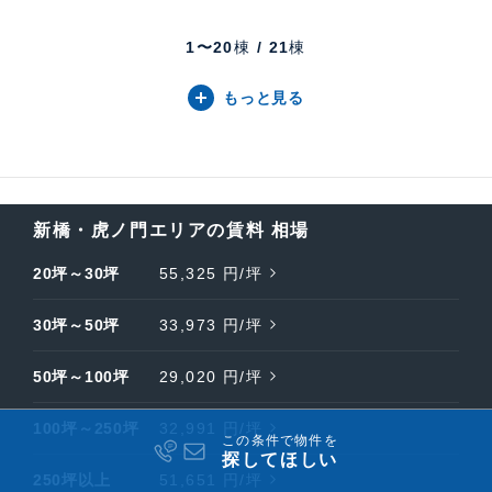
1〜
20
棟
/
21
棟
もっと見る
新橋・虎ノ門エリアの賃料 相場
20坪～30坪
55,325 円/坪
30坪～50坪
33,973 円/坪
50坪～100坪
29,020 円/坪
100坪～250坪
32,991 円/坪
この条件で物件を
探してほしい
250坪以上
51,651 円/坪