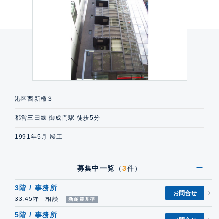
港区西新橋３
都営三田線 御成門駅 徒歩5分
1991年5月 竣工
募集中一覧
（
3
件）
3階 / 事務所
お問合せ
33.45坪 相談
新耐震基準
5階 / 事務所