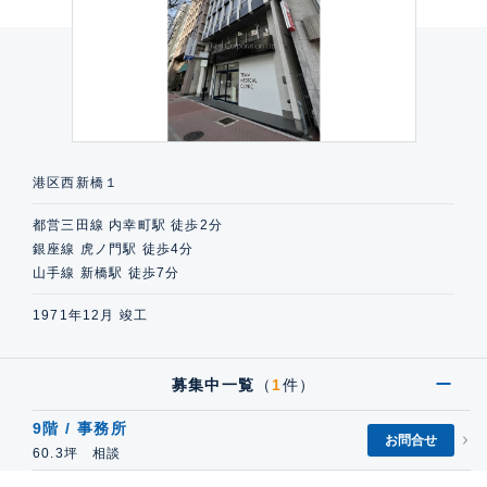
港区西新橋１
都営三田線 内幸町駅 徒歩2分
銀座線 虎ノ門駅 徒歩4分
山手線 新橋駅 徒歩7分
1971年12月 竣工
募集中一覧
（
1
件）
9階 / 事務所
お問合せ
60.3坪 相談