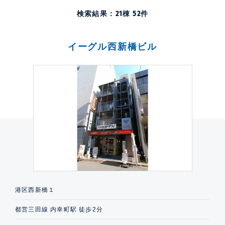
検索結果：
21
棟
52
件
イーグル西新橋ビル
港区西新橋１
都営三田線 内幸町駅 徒歩2分