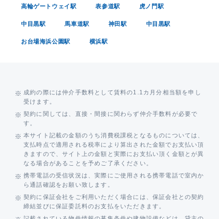
高輪ゲートウェイ駅
表参道駅
虎ノ門駅
中目黒駅
馬車道駅
神田駅
中目黒駅
お台場海浜公園駅
横浜駅
成約の際には仲介手数料として賃料の1.1カ月分相当額を申し
受けます。
契約に関しては、直接・間接に関わらず仲介手数料が必要で
す。
本サイト記載の金額のうち消費税課税となるものについては、
支払時点で適用される税率により算出された金額でお支払い頂
きますので、サイト上の金額と実際にお支払い頂く金額とが異
なる場合があることを予めご了承ください。
携帯電話の受信状況は、実際にご使用される携帯電話で室内か
ら通話確認をお願い致します。
契約に保証会社をご利用いただく場合には、保証会社との契約
締結並びに保証委託料のお支払をいただきます。
記載されている物件情報の募集条件や建物設備などは、貸主の