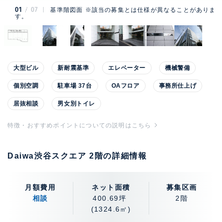
01
07
基準階図面 ※該当の募集とは仕様が異なることがありま
す。
大型ビル
新耐震基準
エレベーター
機械警備
個別空調
駐車場 37台
OAフロア
事務所仕上げ
居抜相談
男女別トイレ
特徴・おすすめポイントについての説明はこちら
Daiwa渋谷スクエア 2階の詳細情報
月額費用
ネット面積
募集区画
相談
400.69坪
2階
(1324.6㎡)