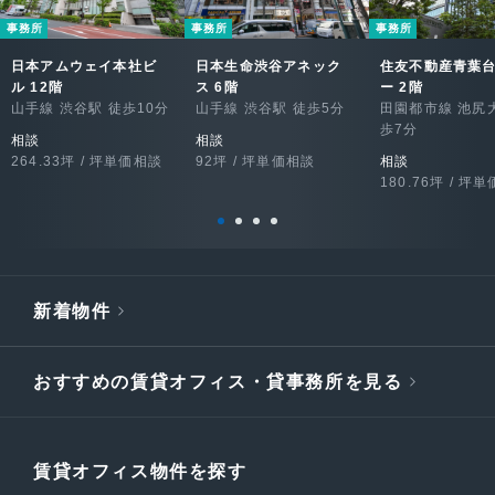
事務所
事務所
事務所
日本アムウェイ本社ビ
日本生命渋谷アネック
住友不動産青葉
ル 12階
ス 6階
ー 2階
山手線 渋谷駅 徒歩10分
山手線 渋谷駅 徒歩5分
田園都市線 池尻
歩7分
相談
相談
264.33坪 / 坪単価相談
92坪 / 坪単価相談
相談
180.76坪 / 坪
新着物件
おすすめの賃貸オフィス・貸事務所を見る
賃貸オフィス物件を探す